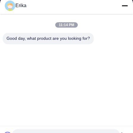
সাংহাই টেরুই ইন্টারন্যাশনাল ট্রেড কোং লিমিটেড ২০০২ সালে প্রতিষ্ঠিত হয়েছিল যা গবাদি
Erika
পশুর সরঞ্জাম বিকাশ, উত্পাদন এবং বিক্রয়ের ক্ষেত্রে বিশেষীকরণ...
গুরুত্বপূর্ণ সংযোগ
11:14 PM
বাড়ি
পণ্য
আমাদের সম্পর্কে
মান নিয়ন্ত্রণ
Good day, what product are you looking for?
খবর
আমাদের সাথে যোগাযোগ করুন
একটি উদ্ধৃতি অনুরোধ করুন
যোগাযোগ করুন
86-21-64953600
86-21-64953307
gaoligang@terrui.com
কপিরাইট © 2020-2026 Shanghai Terrui International Trade Co., Ltd.. . সমস্ত
অধিকার সংরক্ষিত.