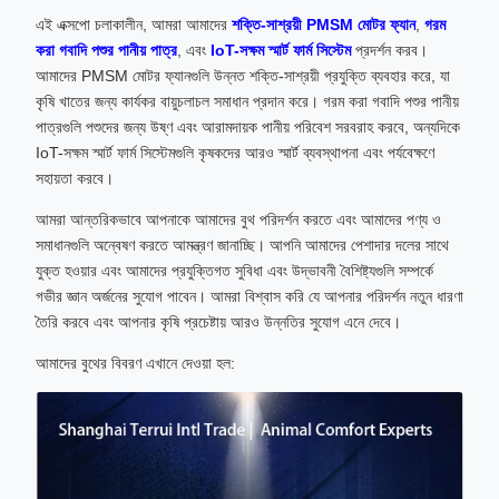
এই এক্সপো চলাকালীন, আমরা আমাদের
শক্তি-সাশ্রয়ী PMSM মোটর ফ্যান
,
গরম
করা গবাদি পশুর পানীয় পাত্র
, এবং
IoT-সক্ষম স্মার্ট ফার্ম সিস্টেম
প্রদর্শন করব।
আমাদের PMSM মোটর ফ্যানগুলি উন্নত শক্তি-সাশ্রয়ী প্রযুক্তি ব্যবহার করে, যা
কৃষি খাতের জন্য কার্যকর বায়ুচলাচল সমাধান প্রদান করে। গরম করা গবাদি পশুর পানীয়
পাত্রগুলি পশুদের জন্য উষ্ণ এবং আরামদায়ক পানীয় পরিবেশ সরবরাহ করবে, অন্যদিকে
IoT-সক্ষম স্মার্ট ফার্ম সিস্টেমগুলি কৃষকদের আরও স্মার্ট ব্যবস্থাপনা এবং পর্যবেক্ষণে
সহায়তা করবে।
আমরা আন্তরিকভাবে আপনাকে আমাদের বুথ পরিদর্শন করতে এবং আমাদের পণ্য ও
সমাধানগুলি অন্বেষণ করতে আমন্ত্রণ জানাচ্ছি। আপনি আমাদের পেশাদার দলের সাথে
যুক্ত হওয়ার এবং আমাদের প্রযুক্তিগত সুবিধা এবং উদ্ভাবনী বৈশিষ্ট্যগুলি সম্পর্কে
গভীর জ্ঞান অর্জনের সুযোগ পাবেন। আমরা বিশ্বাস করি যে আপনার পরিদর্শন নতুন ধারণা
তৈরি করবে এবং আপনার কৃষি প্রচেষ্টায় আরও উন্নতির সুযোগ এনে দেবে।
আমাদের বুথের বিবরণ এখানে দেওয়া হল: