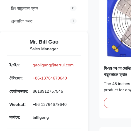
শিল্প বায়ুচলাচল ফ্যান
6
কেন্দ্রাতিগ ভক্ত
1
Mr. Bill Gao
Sales Manager
ইমেইল:
gaoligang@terrui.com
পিএমএসএম মোটর স
বায়ুচলাচল ফ্যান
টেলিফোন:
+86-13764679640
The 45 inches c
product for any
হোয়াটসঅ্যাপ:
8618912757545
fan is designed
circulation, e
Wechat:
+86 13764679640
environment fo
features a lar
স্কাইপ:
billligang
which allows it