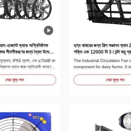
রিয়াল এজোস্ট ভ্যানঃ অগ্নিনির্বাপক
দুগ্ধ খামারের জন্য শিল্প সঞ্চালন ফ্যা
 পশুর শীতলীকরণের জন্য দ্বৈত উদ্দেশ্য
শক্তি এবং 12000 মি 3 / ঘন্টা বায়ু প্
প্রবাহ, IP55 সুরক্ষা, এবং ≤70dB শব্দ
The Industrial Circulation Fan i
ষ্কাশন ফ্যান৷ জারা-প্রতিরোধী আবরণ
component for dairy farms. It is
³/h প্রতি ওয়াট পারফরম্যান্স সহ আগুনের
designed to meet the unique ne
 পশুদের শীতল করার জন্য দ্বৈত-উদ্দেশ্য।
environment. This fan is engin
সেরা মূল্য পান
সেরা মূল্য পান
powerful motor that ensures a
consistent airflow. The blades a
crafted to optimize circulation, .