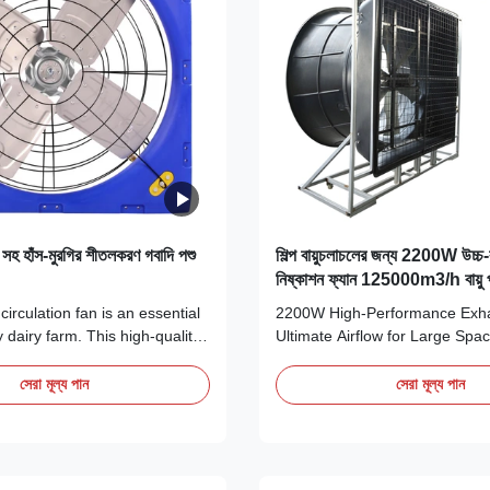
হ হাঁস-মুরগির শীতলকরণ গবাদি পশু
শিল্প বায়ুচলাচলের জন্য 2200W উচ্চ-ক
নিষ্কাশন ফ্যান 125000m3/h বায়ু 
ইঞ্চি ব্লেড ব্যাসার্ধ সহ
irculation fan is an essential
2200W High-Performance Exha
 dairy farm. This high-quality
Ultimate Airflow for Large Spa
 to provide efficient air
Introduction The Terrui 2200W
nsuring a fresh and comfortable
Performance Exhaust Fan is an 
সেরা মূল্য পান
সেরা মূল্য পান
r the animals. The fan
grade ventilation solution engi
ge blade diameter of 45 inches,
most demanding environments.
 to move a significant ...
massive 1830mm (72") blade 
delivering a ...