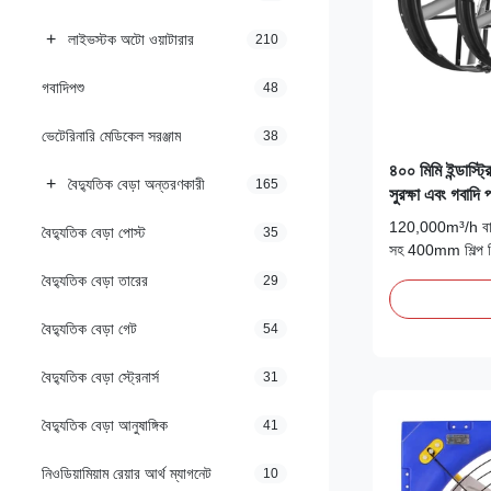
+
লাইভস্টক অটো ওয়াটারার
210
গবাদিপশু
48
ভেটেরিনারি মেডিকেল সরঞ্জাম
38
৪০০ মিমি ইন্ডাস্ট্
+
বৈদ্যুতিক বেড়া অন্তরণকারী
165
সুরক্ষা এবং গবাদি
সমাধান
120,000m³/h বায়ু
বৈদ্যুতিক বেড়া পোস্ট
35
সহ 400mm শিল্প নি
এবং শক্তি-দক্ষ 60m
বৈদ্যুতিক বেড়া তারের
29
ধোঁয়া নিষ্কাশন এবং
বৈদ্যুতিক বেড়া গেট
54
বৈদ্যুতিক বেড়া স্ট্রেনার্স
31
বৈদ্যুতিক বেড়া আনুষাঙ্গিক
41
নিওডিয়ামিয়াম রেয়ার আর্থ ম্যাগনেট
10