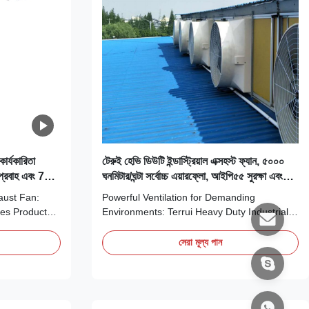
ার্যকারিতা
টেরুই হেভি ডিউটি ইন্ডাস্ট্রিয়াল এক্সহস্ট ফ্যান, ৫০০০
প্রবাহ এবং 72-
ঘনমিটার/ঘন্টা সর্বোচ্চ এয়ারফ্লো, আইপি৫৫ সুরক্ষা এবং
ব্রাশলেস ডিসি মোটর সহ পশুপালন বায়ুচলাচলের জন্য
ust Fan:
Powerful Ventilation for Demanding
ces Product
Environments: Terrui Heavy Duty Industrial
 High-
Exhaust Fan Meet the Terrui 48" Heavy Duty
industrial-
Industrial Exhaust Fan, engineered for
সেরা মূল্য পান
neered for the
superior air exchange in the most
 Featuring a
challenging settings. Designed for large-
diameter and
scale operations, this robust fan delivers a
massive maximum ...