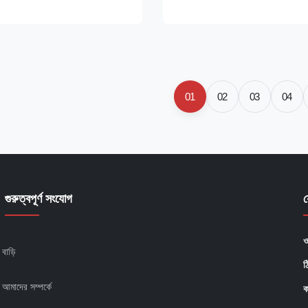
and unmatched energy
modern dairy barns, poultry h
wered by an advanced outer
swine facilities. Delivering a r
nt magnet brushless motor
m³/h airflow, this fan is design
his fan ...
consistent, ...
01
02
03
04
গুরুত্বপূর্ণ সংযোগ
ও
বাড়ি
ঠ
আমাদের সম্পর্কে
ক