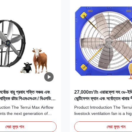
্চ বায়ু প্রবাহ শক্তি সঞ্চয় এবং
27,000m³/h এয়ারফ্লো সহ ৩৮-ইঞ্চ
য বাহ্যিক রটার পিএমএসএম / বিএলডিসি
ভেন্টিলেশন ফ্যান এবং সর্বোত্তম খামার
 বায়ুচলাচল ফ্যান
ডাইরেক্ট ড্রাইভ
uction The Terrui Max Airflow
Product Introduction The Terru
nts the next generation of
livestock ventilation fan is a hi
e livestock ventilation fan
performance cooling solution 
gineered for superior
specifically for the rigorous d
সেরা মূল্য পান
সেরা মূল্য পান