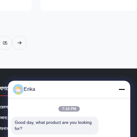
ouses, and
duty air movement solution specifically
obust 27,000
engineered for the most demanding dairy
ed to provide
and industrial agricultural environments. As
a high-capacity ...
05
যোগাযোগের বিবরণ
Erika
য়েবসাইট:
shanghaiterrui.com
7:16 PM
িকানা:
রুম 603, নং 246 সিটং রোড, সংজিয়াং জেলা, সাংহাই
Good day, what product are you looking 
for?
ারখানা:
নং T তুয়ানজি রোড, ড্যাফেং জেলা, ইয়াচেং 224115, চীন