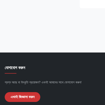
performance 
efficiency. Po
rotor permane
(PMSM/BLDC), t
যোগাযোগ করুন
প্রশ্ন আছে বা উদ্ধৃতি প্রয়োজন? এখনই আমাদের সাথে যোগাযোগ করুন!
এখনই জিজ্ঞাসা করুন