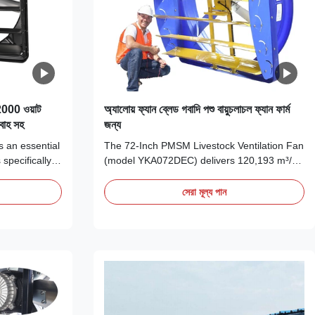
ন 2000 ওয়াট
অ্যালোয় ফ্যান ব্লেড গবাদি পশু বায়ুচলাচল ফ্যান ফার্ম
রবাহ সহ
জন্য
s an essential
The 72-Inch PMSM Livestock Ventilation Fan
 specifically
(model YKA072DEC) delivers 120,193 m³/h
eds of this
of airflow at 2000W input power, engineered
eered with a
for large-scale poultry barns, dairy
সেরা মূল্য পান
 strong and
operations, and swine facilities. Its outer
re carefully
rotor permanent magnet brushless DC
..
motor achieves an industry-leading 60 m³/h
per watt air...