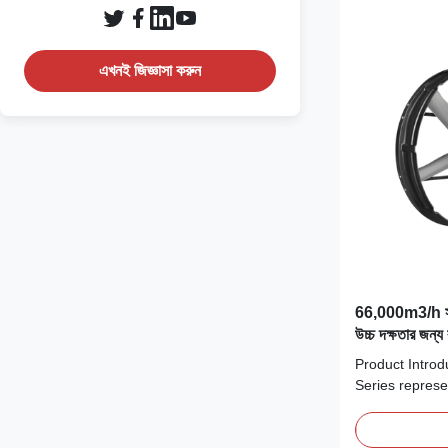
এখনই জিজ্ঞাসা করুন
66,000m3/h সর্বোচ
উচ্চ দক্ষতার জন্
মোটর সহ গবাদি পশু
Product Introd
Series represe
industrial-grad
technology, en