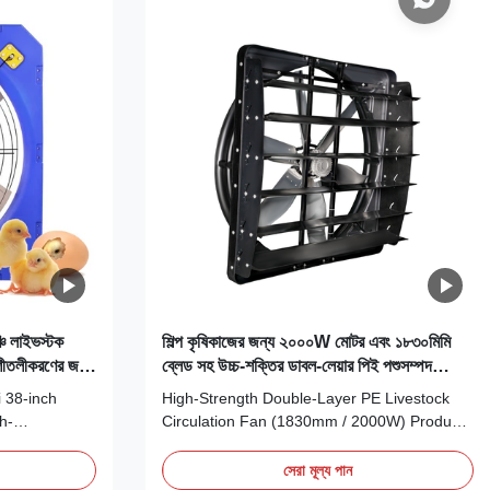
ি লাইভস্টক
শিল্প কৃষিকাজের জন্য ২০০০W মোটর এবং ১৮৩০মিমি
 শীতলীকরণের জন্য
ব্লেড সহ উচ্চ-শক্তির ডাবল-লেয়ার পিই পশুসম্পদ
সঞ্চালন পাখা
i 38-inch
High-Strength Double-Layer PE Livestock
gh-
Circulation Fan (1830mm / 2000W) Product
engineered
Introduction The Terrui 1830mm High-
emands of
Strength Double-Layer PE Fan is a heavy-
সেরা মূল্য পান