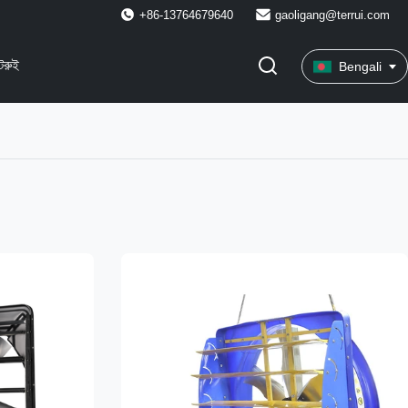
+86-13764679640
gaoligang@terrui.com
েরুই
Bengali