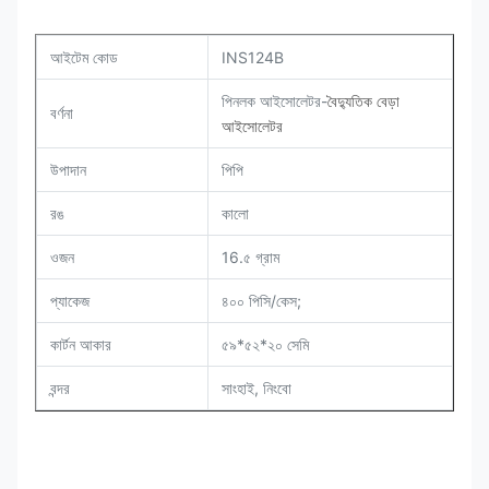
আইটেম কোড
INS124B
পিনলক আইসোলেটর-
বৈদ্যুতিক বেড়া
বর্ণনা
আইসোলেটর
উপাদান
পিপি
রঙ
কালো
ওজন
16.৫ গ্রাম
প্যাকেজ
৪০০ পিসি/কেস;
কার্টন আকার
৫৯*৫২*২০ সেমি
বন্দর
সাংহাই, নিংবো