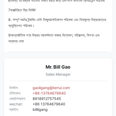
6সমস্ত বাণিজ্যিক শর্তাবলী সমর্থন করার জন্য এক-স্টপ কাস্টমস ক্লিয়ারেন্স পরিষেবা
7ফ্যাক্টরিতে ফ্রি ভিজিট
8. সম্পূর্ণ অর্ডার ট্র্যাকিং ডেটা ভিজ্যুয়ালাইজেশন পরিষেবা এবং বিনামূল্যে বিক্রয়োত্তর 
প্রযুক্তিগত পরিষেবা।
9আন্তর্জাতিক পণ্য বিক্রয় পরামর্শদাতা বাজার বিশ্লেষণ, পরিকল্পনা, বিপণন এবং 
অন্যান্য সেবা
Mr. Bill Gao
Sales Manager
ইমেইল:
gaoligang@terrui.com
টেলিফোন:
+86-13764679640
হোয়াটসঅ্যাপ:
8618912757545
wechat:
+86 13764679640
স্কাইপ:
billligang