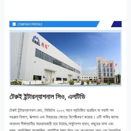
টেরুই ইন্টারন্যাশনাল সিও, এলটিডি
টেরুই ইন্টারন্যাশনাল কোং, লিমিটেড ২০০২ সালে প্রতিষ্ঠিত হয়েছিল যা গবাদি পশু 
সরঞ্জাম বিকাশ, উত্পাদন এবং বিক্রয়ের ক্ষেত্রে বিশেষীকরণ করেছে। এটি পানীয় জলের 
অন্যতম শীর্ষস্থানীয় সরবরাহকারী হয়ে উঠেছে,সার্কুলেশন ফ্যান, বাছুরের বাসা এবং 
পুকুর, পশুচিকিত্সা আনুষাঙ্গিক, প্লাস্টিক মুক্ত স্টল এবং খাওয়ানোর বেড়া এবং বৈদ্যুতিক 