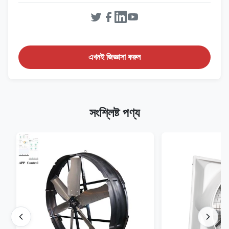
এখনই জিজ্ঞাসা করুন
সংশ্লিষ্ট পণ্য