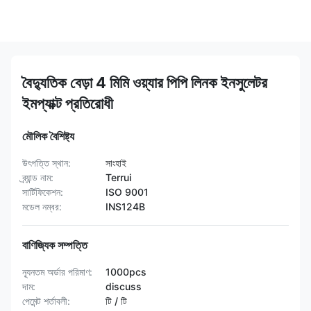
বৈদ্যুতিক বেড়া 4 মিমি ওয়্যার পিপি লিনক ইনসুলেটর
ইমপ্যাক্ট প্রতিরোধী
মৌলিক বৈশিষ্ট্য
উৎপত্তি স্থান:
সাংহাই
ব্র্যান্ড নাম:
Terrui
সার্টিফিকেশন:
ISO 9001
মডেল নম্বর:
INS124B
বাণিজ্যিক সম্পত্তি
ন্যূনতম অর্ডার পরিমাণ:
1000pcs
দাম:
discuss
পেমেন্ট শর্তাবলী:
টি / টি