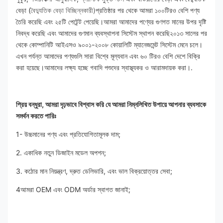
বেড়া (
বৈদ্যুতিক বেড়া বিচ্ছিন্নকারী)
প্রতিষ্ঠার পর থেকে আমরা ১০০টিরও বেশি পণ্য 
তৈরি করেছি এবং ২৫টি পেটেন্ট পেয়েছি।আমরা আমাদের পণ্যের গুণগত মানের উপর দৃষ্টি 
নিবদ্ধ করেছি এবং আমাদের গুণমান ব্যবস্থাপনা সিস্টেম স্থাপন করেছি২০১৩ সালের পর 
থেকে কোম্পানিটি আইএসও ৯০০১-২০০৮ কোয়ালিটি ম্যানেজমেন্ট সিস্টেম মেনে চলে। 
এখন পর্যন্ত আমাদের পণ্যগুলি সারা বিশ্বে মূল্যবান এবং ৬০ টিরও বেশি দেশে বিক্রি 
করা হয়েছে।আমাদের লক্ষ্য হচ্ছে গবাদি পশুদের স্বাস্থ্যকর ও আরামদায়ক করা।.
প্রিয় বন্ধুরা, আমরা দৃঢ়ভাবে বিশ্বাস করি যে আমরা নিম্নলিখিত উপায়ে আপনার ব্যবসাকে 
সমর্থন করতে পারিঃ
1- উচ্চমানের পণ্য এবং প্রতিযোগিতামূলক দাম;
2. একাধিক নতুন ডিজাইন মডেল অপশন;
3. কঠোর মান নিয়ন্ত্রণ, দ্রুত ডেলিভারি, এবং ভাল বিক্রয়োত্তর সেবা;
4আমরা OEM এবং ODM অর্ডার স্বাগত জানাই;