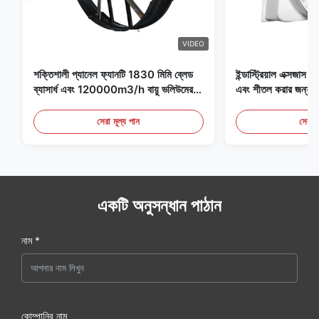
VIDEO
শক্তিশালী প্যানেল ফ্যানটি 1830 মিমি ব্লেড
ইন্ডাস্ট্রিয়াল এক্সজাস ফ্
ব্যাসার্ধ এবং 120000m3/h বায়ু ভলিউমের
এবং শীতল করার জন্য আদ
সাথে ফ্যানের জন্য বিশেষভাবে ডিজাইন করা
হয়েছে
সেরা মূল্য পান
সেরা ম
একটি অনুসন্ধান পাঠান
নাম *
কোম্পানির নাম