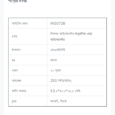
পণ্যের বর্ণনাঃ
আইটেম কোড
INS072B
পিনলক আইসোলেটর-
বৈদ্যুতিক বেড়া
বর্ণনা
আইসোলেটর
উপাদান
এলএলডিপিই
রঙ
কালো
ওজন
২২ গ্রাম
প্যাকেজ
250 পিসি/হাউস;
কার্টন আকার
53.৫*৪৩.৫*১৬.৫ সেমি
বন্দর
সাংহাই, নিংবো