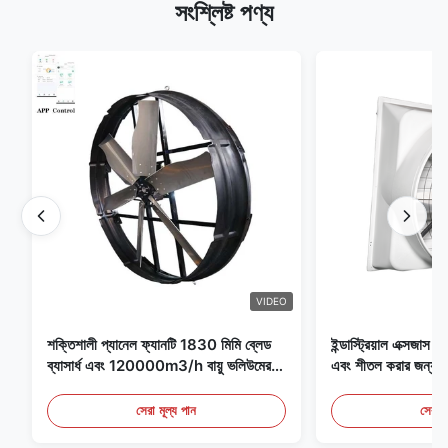
সংশ্লিষ্ট পণ্য
VIDEO
শক্তিশালী প্যানেল ফ্যানটি 1830 মিমি ব্লেড
ইন্ডাস্ট্রিয়াল এক্সজাস ফ্
ব্যাসার্ধ এবং 120000m3/h বায়ু ভলিউমের
এবং শীতল করার জন্য আদ
সাথে ফ্যানের জন্য বিশেষভাবে ডিজাইন করা
হয়েছে
সেরা মূল্য পান
সেরা ম