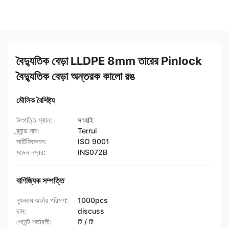
বৈদ্যুতিক বেড়া LLDPE 8mm তারের Pinlock
বৈদ্যুতিক বেড়া অন্তরক কালো রঙ
মৌলিক বৈশিষ্ট্য
উৎপত্তি স্থান:
সাংহাই
ব্র্যান্ড নাম:
Terrui
সার্টিফিকেশন:
ISO 9001
মডেল নম্বর:
INS072B
বাণিজ্যিক সম্পত্তি
ন্যূনতম অর্ডার পরিমাণ:
1000pcs
দাম:
discuss
পেমেন্ট শর্তাবলী:
টি / টি