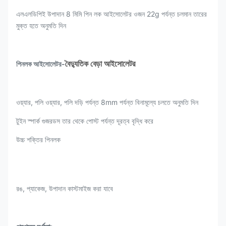
এলএলডিপিই উপাদান 8 মিমি পিন লক আইসোলেটর ওজন 22g পর্যন্ত চলমান তারের
মুক্ত হতে অনুমতি দিন
বৈদ্যুতিক বেড়া আইসোলেটর
পিনলক আইসোলেটর-
ওয়্যার, পলি ওয়্যার, পলি দড়ি পর্যন্ত 8mm পর্যন্ত বিনামূল্যে চলতে অনুমতি দিন
টুইন স্পার্ক গুজরডস তার থেকে পোস্ট পর্যন্ত দূরত্ব বৃদ্ধি করে
উচ্চ শক্তির পিনলক
রঙ, প্যাকেজ, উপাদান কাস্টমাইজ করা যাবে