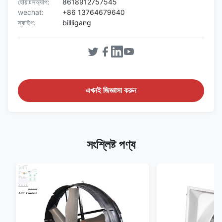
হোয়াটসঅ্যাপ:
8618912757545
wechat:
+86 13764679640
স্কাইপ:
billligang
এখনই জিজ্ঞাসা করুন
সংশ্লিষ্ট পণ্য