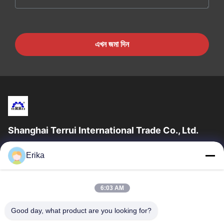
এখন জমা দিন
Shanghai Terrui International Trade Co., Ltd.
সাংহাই টেরুই ইন্টারন্যাশনাল ট্রেড কোং লিমিটেড ২০০২ সালে প্রতিষ্ঠিত হয়েছিল যা গবাদি
Erika
পশুর সরঞ্জাম বিকাশ, উত্পাদন এবং বিক্রয়ের ক্ষেত্রে বিশেষীকরণ...
গুরুত্বপূর্ণ সংযোগ
6:03 AM
বাড়ি
পণ্য
আমাদের সম্পর্কে
মান নিয়ন্ত্রণ
Good day, what product are you looking for?
খবর
আমাদের সাথে যোগাযোগ করুন