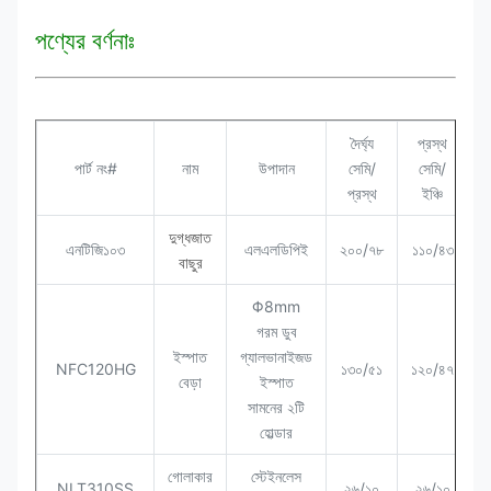
পণ্যের বর্ণনাঃ
দৈর্ঘ্য
প্রস্থ
পার্ট নং#
নাম
উপাদান
সেমি/
সেমি/
প্রস্থ
ইঞ্চি
দুগ্ধজাত
এনটিজি১০৩
এলএলডিপিই
২০০/৭৮
১১০/৪৩
১
বাছুর
Φ8mm
গরম ডুব
ইস্পাত
গ্যালভানাইজড
NFC120HG
১৩০/৫১
১২০/৪৭
১
বেড়া
ইস্পাত
সামনের ২টি
হোল্ডার
গোলাকার
স্টেইনলেস
NLT310SS
২৬/১০
২৬/১০