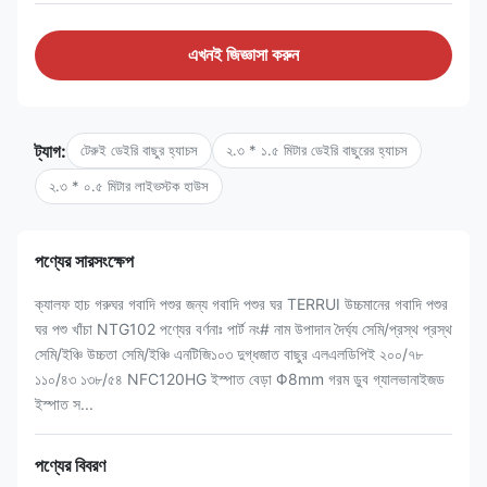
এখনই জিজ্ঞাসা করুন
ট্যাগ:
টেরুই ডেইরি বাছুর হ্যাচস
২.৩ * ১.৫ মিটার ডেইরি বাছুরের হ্যাচস
২.৩ * ০.৫ মিটার লাইভস্টক হাউস
পণ্যের সারসংক্ষেপ
ক্যালফ হাচ গরুঘর গবাদি পশুর জন্য গবাদি পশুর ঘর TERRUI উচ্চমানের গবাদি পশুর
ঘর পশু খাঁচা NTG102 পণ্যের বর্ণনাঃ পার্ট নং# নাম উপাদান দৈর্ঘ্য সেমি/প্রস্থ প্রস্থ
সেমি/ইঞ্চি উচ্চতা সেমি/ইঞ্চি এনটিজি১০৩ দুগ্ধজাত বাছুর এলএলডিপিই ২০০/৭৮
১১০/৪৩ ১৩৮/৫৪ NFC120HG ইস্পাত বেড়া Φ8mm গরম ডুব গ্যালভানাইজড
ইস্পাত স...
পণ্যের বিবরণ