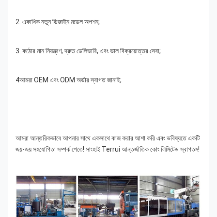
2. একাধিক নতুন ডিজাইন মডেল অপশন;
3. কঠোর মান নিয়ন্ত্রণ, দ্রুত ডেলিভারি, এবং ভাল বিক্রয়োত্তর সেবা;
4আমরা OEM এবং ODM অর্ডার স্বাগত জানাই;
আমরা আন্তরিকভাবে আপনার সাথে একসাথে কাজ করার আশা করি এবং ভবিষ্যতে একটি 
জয়-জয় সহযোগিতা সম্পর্ক পেতে! সাংহাই Terrui আন্তর্জাতিক কোং লিমিটেড স্বাগতম!