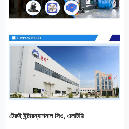
টেরুই ইন্টারন্যাশনাল সিও, এলটিডি