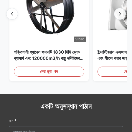
VIDEO
শক্তিশালী প্যানেল ফ্যানটি 1830 মিমি ব্লেড
ইন্ডাস্ট্রিয়াল এক্সজাস ফ্
ব্যাসার্ধ এবং 120000m3/h বায়ু ভলিউমের
এবং শীতল করার জন্য আদ
সাথে ফ্যানের জন্য বিশেষভাবে ডিজাইন করা
হয়েছে
সেরা মূল্য পান
সেরা ম
একটি অনুসন্ধান পাঠান
নাম *