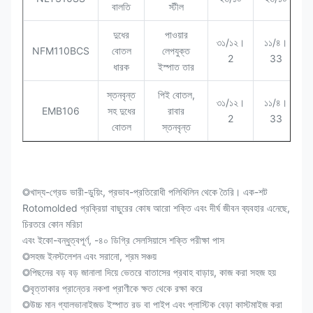
বালতি
স্টীল
দুধের
পাওয়ার
৩১/১২।
১১/৪।
NFM110BCS
বোতল
লেপযুক্ত
2
33
ধারক
ইস্পাত তার
স্তনবৃন্ত
পিই বোতল,
৩১/১২।
১১/৪।
EMB106
সহ দুধের
রাবার
2
33
বোতল
স্তনবৃন্ত
◎
খাদ্য-গ্রেড ভারী-ডুয়িং, প্রভাব-প্রতিরোধী পলিথিলিন থেকে তৈরি। এক-শট
Rotomolded প্রক্রিয়া বাছুরের কোষ আরো শক্তি এবং দীর্ঘ জীবন ব্যবহার এনেছে,
চিরতরে কোন মরিচা
এবং ইকো-বন্ধুত্বপূর্ণ, -৪০ ডিগ্রি সেলসিয়াসে শক্তি পরীক্ষা পাস
◎
সহজ ইনস্টলেশন এবং সরানো, শ্রম সঞ্চয়
◎
পিছনের বড় বড় জানালা দিয়ে ভেতরে বাতাসের প্রবাহ বাড়ায়, কাজ করা সহজ হয়
◎
বৃত্তাকার প্রান্তের নকশা প্রাণীকে ক্ষত থেকে রক্ষা করে
◎
উচ্চ মান গ্যালভানাইজড ইস্পাত রড বা পাইপ এবং প্লাস্টিক বেড়া কাস্টমাইজ করা