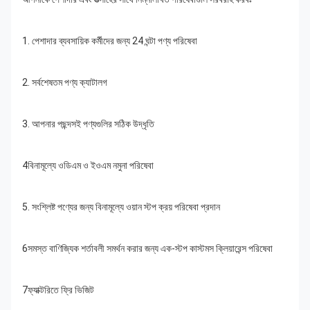
1. পেশাদার ব্যবসায়িক কর্মীদের জন্য 24 ঘন্টা পণ্য পরিষেবা
2. সর্বশেষতম পণ্য ক্যাটালগ
3. আপনার পছন্দসই পণ্যগুলির সঠিক উদ্ধৃতি
4বিনামূল্যে ওডিএম ও ইওএম নমুনা পরিষেবা
5. সংশ্লিষ্ট পণ্যের জন্য বিনামূল্যে ওয়ান স্টপ ক্রয় পরিষেবা প্রদান
6সমস্ত বাণিজ্যিক শর্তাবলী সমর্থন করার জন্য এক-স্টপ কাস্টমস ক্লিয়ারেন্স পরিষেবা
7ফ্যাক্টরিতে ফ্রি ভিজিট