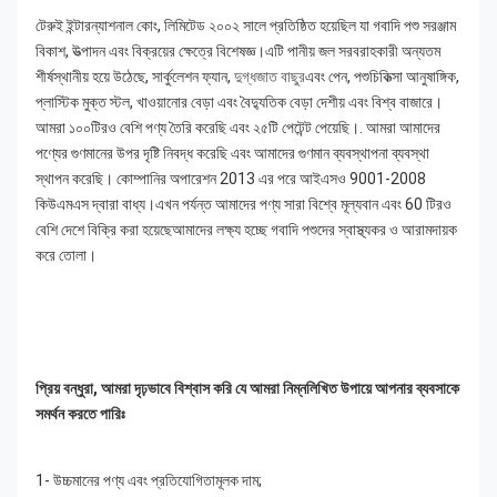
টেরুই ইন্টারন্যাশনাল কোং, লিমিটেড ২০০২ সালে প্রতিষ্ঠিত হয়েছিল যা গবাদি পশু সরঞ্জাম 
বিকাশ, উত্পাদন এবং বিক্রয়ের ক্ষেত্রে বিশেষজ্ঞ।এটি পানীয় জল সরবরাহকারী অন্যতম 
শীর্ষস্থানীয় হয়ে উঠেছে, সার্কুলেশন ফ্যান,
দুগ্ধজাত বাছুর
এবং পেন, পশুচিকিত্সা আনুষাঙ্গিক, 
প্লাস্টিক মুক্ত স্টল, খাওয়ানোর বেড়া এবং বৈদ্যুতিক বেড়া দেশীয় এবং বিশ্ব বাজারে।
আমরা ১০০টিরও বেশি পণ্য তৈরি করেছি এবং ২৫টি পেটেন্ট পেয়েছি।. আমরা আমাদের 
পণ্যের গুণমানের উপর দৃষ্টি নিবদ্ধ করেছি এবং আমাদের গুণমান ব্যবস্থাপনা ব্যবস্থা 
স্থাপন করেছি। কোম্পানির অপারেশন 2013 এর পরে আইএসও 9001-2008 
কিউএমএস দ্বারা বাধ্য।এখন পর্যন্ত আমাদের পণ্য সারা বিশ্বে মূল্যবান এবং 60 টিরও 
বেশি দেশে বিক্রি করা হয়েছেআমাদের লক্ষ্য হচ্ছে গবাদি পশুদের স্বাস্থ্যকর ও আরামদায়ক 
করে তোলা।
প্রিয় বন্ধুরা, আমরা দৃঢ়ভাবে বিশ্বাস করি যে আমরা নিম্নলিখিত উপায়ে আপনার ব্যবসাকে 
সমর্থন করতে পারিঃ
1- উচ্চমানের পণ্য এবং প্রতিযোগিতামূলক দাম;