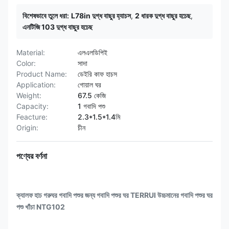
বিশেষভাবে তুলে ধরা:
L78in দুগ্ধ বাছুর হ্যাচস
,
2 ধারক দুগ্ধ বাছুর হচেছ
,
এনটিজি 103 দুগ্ধ বাছুর হচেছ
Material:
এলএলডিপিই
Color:
সাদা
Product Name:
ডেইরি কাফ হাচস
Application:
গোয়াল ঘর
Weight:
67.5 কেজি
Capacity:
1 গবাদি পশু
Feacture:
2.3*1.5*1.4মি
Origin:
চীন
পণ্যের বর্ণনা
ক্যালফ হাচ গরুঘর গবাদি পশুর জন্য গবাদি পশুর ঘর TERRUI উচ্চমানের গবাদি পশুর ঘর
পশু খাঁচা NTG102