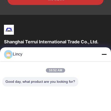
Shanghai Terrui International Trade Co., Ltd.
সাংহাই টেরুই ইন্টারন্যাশনাল ট্রেড কোং লিমিটেড ২০০২ সালে প্রতিষ্ঠিত হয়েছিল যা গবাদি
Lincy
পশুর সরঞ্জাম বিকাশ, উত্পাদন এবং বিক্রয়ের ক্ষেত্রে বিশেষীকরণ...
গুরুত্বপূর্ণ সংযোগ
10:52 AM
বাড়ি
পণ্য
আমাদের সম্পর্কে
মান নিয়ন্ত্রণ
Good day, what product are you looking for?
খবর
আমাদের সাথে যোগাযোগ করুন
একটি উদ্ধৃতি অনুরোধ করুন
যোগাযোগ করুন
86-21-64953600