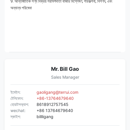
9. আন্তর্জাতিক পণ্য বিক্রয় পরামর্শদাতা বাজার বিশ্লেষণ, পরিকল্পনা, বিপণন, এবং 
অন্যান্য পরিষেবা
Mr. Bill Gao
Sales Manager
ইমেইল:
gaoligang@terrui.com
টেলিফোন:
+86-13764679640
হোয়াটসঅ্যাপ:
8618912757545
wechat:
+86 13764679640
স্কাইপ:
billligang