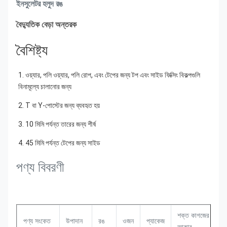
ইনসুলেটর হলুদ রঙ
বৈদ্যুতিক বেড়া অন্তরক
বৈশিষ্ট্য
1. ওয়্যার, পলি ওয়্যার, পলি রোপ, এবং টেপের জন্য টপ এবং সাইড ফিক্সিং বিকল্পগুলি 
বিনামূল্যে চালানোর জন্য
2. T বা Y-পোস্টের জন্য ব্যবহৃত হয়
3. 10 মিমি পর্যন্ত তারের জন্য শীর্ষ
4. 45 মিমি পর্যন্ত টেপের জন্য সাইড
পণ্য বিবরণী
শক্ত কাগজের
পণ্য সংকেত
উপাদান
রঙ
ওজন
প্যাকেজ
ব
আকার