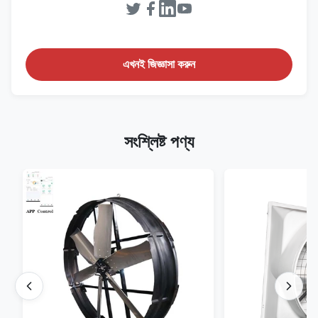
এখনই জিজ্ঞাসা করুন
সংশ্লিষ্ট পণ্য