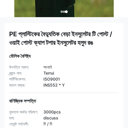
PE প্লাস্টিকের বৈদ্যুতিক বেড়া ইনসুলেটর টি পোস্ট /
ওয়াই পোস্ট ক্যাপ টপার ইনসুলেটর হলুদ রঙ
মৌলিক বৈশিষ্ট্য
উৎপত্তি স্থান:
সাংহাই
ব্র্যান্ড নাম:
Terrui
সার্টিফিকেশন:
ISO9001
মডেল নম্বর:
INS552 * Y
বাণিজ্যিক সম্পত্তি
ন্যূনতম অর্ডার পরিমাণ:
3000pcs
দাম:
discuss
পেমেন্ট শর্তাবলী:
টি / টি