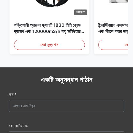
VIDEO
শক্তিশালী প্যানেল ফ্যানটি 1830 মিমি ব্লেড
ইন্ডাস্ট্রিয়াল এক্সজাস ফ্
ব্যাসার্ধ এবং 120000m3/h বায়ু ভলিউমের
এবং শীতল করার জন্য আদ
সাথে ফ্যানের জন্য বিশেষভাবে ডিজাইন করা
হয়েছে
সেরা মূল্য পান
সেরা ম
একটি অনুসন্ধান পাঠান
নাম *
কোম্পানির নাম