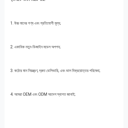
1. উচ্চ মানের পণ্য এবং প্রতিযোগী মূল্য;
2. একাধিক নতুন-ডিজাইন মডেল অপশন;
3. কঠোর মান নিয়ন্ত্রণ, দ্রুত ডেলিভারি, এবং ভাল বিক্রয়োত্তর পরিষেবা;
4. আমরা OEM এবং ODM আদেশ স্বাগত জানাই;