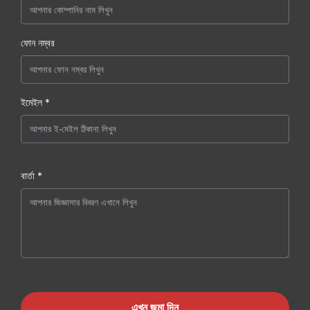
ফোন নম্বর
ইমেইল *
বার্তা *
এখন জমা দিন