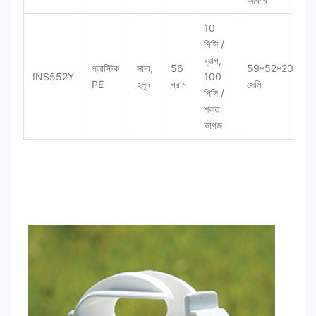
10
পিসি /
ব্যাগ,
প্লাস্টিক
সাদা,
56
59*52*20
স
INS552Y
100
PE
হলুদ
গ্রাম
সেমি
ন
পিসি /
শক্ত
কাগজ