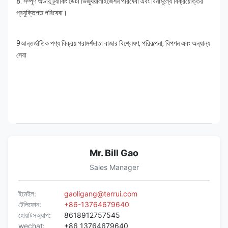
8. সম্পূর্ণ অর্ডার ট্র্যাকিং ডেটা ভিজ্যুয়ালাইজেশন পরিষেবা এবং বিনামূল্যে বিক্রয়োত্তর 
প্রযুক্তিগত পরিষেবা।
9আন্তর্জাতিক পণ্য বিক্রয় পরামর্শদাতা বাজার বিশ্লেষণ, পরিকল্পনা, বিপণন এবং অন্যান্য 
সেবা
Mr. Bill Gao
Sales Manager
ইমেইল:
gaoligang@terrui.com
টেলিফোন:
+86-13764679640
হোয়াটসঅ্যাপ:
8618912757545
wechat:
+86 13764679640