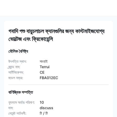
গবাদি পশু বায়ুচলাচল ফ্যানগুলির জন্য কাস্টমাইজযোগ্য
ভোল্টেজ এবং ফ্রিকোয়েন্সি
মৌলিক বৈশিষ্ট্য
উৎপত্তি স্থান:
সাংহাই
ব্র্যান্ড নাম:
Terrui
সার্টিফিকেশন:
CE
মডেল নম্বর:
FBA012EC
বাণিজ্যিক সম্পত্তি
ন্যূনতম অর্ডার পরিমাণ:
10
দাম:
discuss
পেমেন্ট শর্তাবলী:
টি / টি