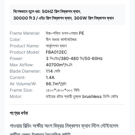
বিশেষভাবে তুলে ধরা:
50HZ শিল্প নিষ্কাশন ফ্যান
,
30000 মি 3 / এইচ শিল্প নিষ্কাশন ফ্যান
,
300W শিল্প নিষ্কাশন ফ্যান
Frame Material:
উচ্চ-শক্তি ডবল-লেয়ার PE
Color:
নীল অথবা কাস্টমাইজড
Product Name:
সার্কুলেশন ফ্যান
Product Model:
FBA012EC
Power:
3 পিএইচ/380-480 ভি/50-60Hz
Max Airflow:
40700m³/ঘণ্টা
Blade Diameter:
114 সেমি
Current:
1.4A
Air Volume/W:
66.7m³/ঘন্টা
Frame Size:
১৪০০*১৪০০*৩০০ মিমি
Motor:
বাইরের রটার স্থায়ী চুম্বক brushless ডিসি মোটর
পণ্যের বর্ণনা
পাওয়ার বিল্ডিং অক্ষীয় অংশ বিক্রয় নিষ্কাশন ফ্যান স্টিল স্টেইনলেস
কাটিয়া ব্লেড উপাদান বৈদ্যুতিক মাউন্ট