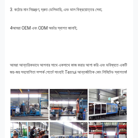
3. কঠোর মান নিয়ন্ত্রণ, দ্রুত ডেলিভারি, এবং ভাল বিক্রয়োত্তর সেবা;
4আমরা OEM এবং ODM অর্ডার স্বাগত জানাই;
আমরা আন্তরিকভাবে আপনার সাথে একসাথে কাজ করার আশা করি এবং ভবিষ্যতে একটি 
জয়-জয় সহযোগিতা সম্পর্ক পেতে! সাংহাই Terrui আন্তর্জাতিক কোং লিমিটেড স্বাগতম!