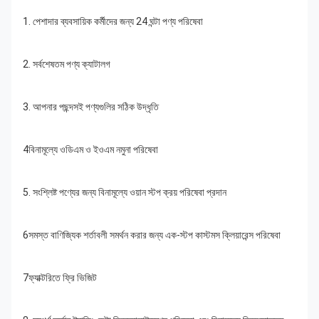
1. পেশাদার ব্যবসায়িক কর্মীদের জন্য 24 ঘন্টা পণ্য পরিষেবা
2. সর্বশেষতম পণ্য ক্যাটালগ
3. আপনার পছন্দসই পণ্যগুলির সঠিক উদ্ধৃতি
4বিনামূল্যে ওডিএম ও ইওএম নমুনা পরিষেবা
5. সংশ্লিষ্ট পণ্যের জন্য বিনামূল্যে ওয়ান স্টপ ক্রয় পরিষেবা প্রদান
6সমস্ত বাণিজ্যিক শর্তাবলী সমর্থন করার জন্য এক-স্টপ কাস্টমস ক্লিয়ারেন্স পরিষেবা
7ফ্যাক্টরিতে ফ্রি ভিজিট