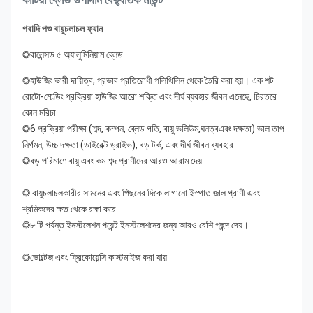
গবাদি পশু বায়ুচলাচল ফ্যান
◎বালেন্সড ৫ অ্যালুমিনিয়াম ব্লেড
◎হাউজিং ভারী দায়িত্ব, প্রভাব প্রতিরোধী পলিথিলিন থেকে তৈরি করা হয়। এক শট 
রোটো-মোল্ডিং প্রক্রিয়া হাউজিং আরো শক্তি এবং দীর্ঘ ব্যবহার জীবন এনেছে, চিরতরে 
কোন মরিচা
◎6 প্রক্রিয়া পরীক্ষা (শব্দ, কম্পন, ব্লেড গতি, বায়ু ভলিউম,
ঘনত্ব
এবং দক্ষতা) ভাল তাপ 
নির্গমন, উচ্চ দক্ষতা (ডাইরেক্ট ড্রাইভ), বড় টর্ক, এবং দীর্ঘ জীবন ব্যবহার
◎বড় পরিমাণে বায়ু এবং কম শব্দ প্রাণীদের আরও আরাম দেয়
◎ বায়ুচলাচলকারীর সামনের এবং পিছনের দিকে লাগানো ইস্পাত জাল প্রাণী এবং 
শ্রমিকদের ক্ষত থেকে রক্ষা করে
◎৮ টি পর্যন্ত ইনস্টলেশন পয়েন্ট ইনস্টলেশনের জন্য আরও বেশি পছন্দ দেয়।
◎ভোল্টেজ এবং ফ্রিকোয়েন্সি কাস্টমাইজ করা যায়