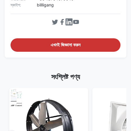
স্কাইপ:
billligang
এখনই জিজ্ঞাসা করুন
সংশ্লিষ্ট পণ্য