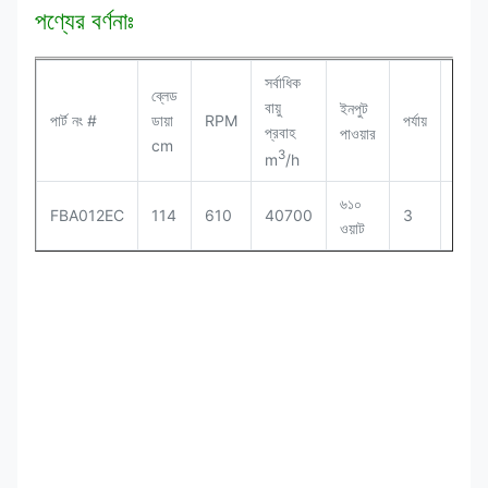
পণ্যের বর্ণনাঃ
সর্বাধিক
ব্লেড
বায়ু
ইনপুট
ড্রাইভ
পার্ট নং #
ডায়া
RPM
পর্যায়
প্রবাহ
পাওয়ার
মোড
cm
3
m
/h
৬১০
FBA012EC
114
610
40700
3
সরাসর
ওয়াট