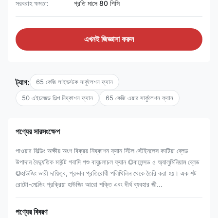
সরবরাহ ক্ষমতা:
প্রতি মাসে 80 পিসি
এখনই জিজ্ঞাসা করুন
ট্যাগ:
65 কেজি লাইভস্টক সার্কুলেশন ফ্যান
50 এইচজেড শিল্প নিষ্কাশন ফ্যান
65 কেজি এয়ার সার্কুলেশন ফ্যান
পণ্যের সারসংক্ষেপ
পাওয়ার বিল্ডিং অক্ষীয় অংশ বিক্রয় নিষ্কাশন ফ্যান স্টিল স্টেইনলেস কাটিয়া ব্লেড
উপাদান বৈদ্যুতিক মাউন্ট গবাদি পশু বায়ুচলাচল ফ্যান ◎বালেন্সড ৫ অ্যালুমিনিয়াম ব্লেড
◎হাউজিং ভারী দায়িত্ব, প্রভাব প্রতিরোধী পলিথিলিন থেকে তৈরি করা হয়। এক শট
রোটো-মোল্ডিং প্রক্রিয়া হাউজিং আরো শক্তি এবং দীর্ঘ ব্যবহার জী...
পণ্যের বিবরণ