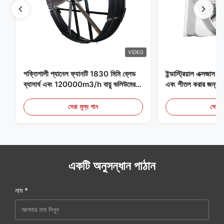
VIDEO
শক্তিশালী প্যানেল ফ্যানটি 1830 মিমি ব্লেড
ইন্ডাস্ট্রিয়াল এক্সজাস ফ্
ব্যাসার্ধ এবং 120000m3/h বায়ু ভলিউমের
এবং শীতল করার জন্য আদ
সাথে ফ্যানের জন্য বিশেষভাবে ডিজাইন করা
হয়েছে
সেরা মূল্য পান
সেরা ম
একটি অনুসন্ধান পাঠান
নাম *