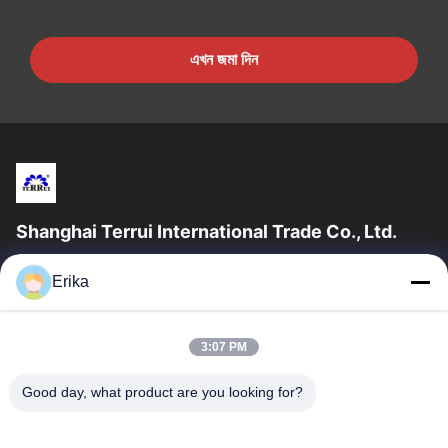
এখন জমা দিন
Shanghai Terrui International Trade Co., Ltd.
সাংহাই টেরুই ইন্টারন্যাশনাল ট্রেড কোং লিমিটেড ২০০২ সালে প্রতিষ্ঠিত হয়েছিল যা গবাদি
Erika
পশুর সরঞ্জাম বিকাশ, উত্পাদন এবং বিক্রয়ের ক্ষেত্রে বিশেষীকরণ...
গুরুত্বপূর্ণ সংযোগ
3:07 PM
বাড়ি
পণ্য
আমাদের সম্পর্কে
মান নিয়ন্ত্রণ
Good day, what product are you looking for?
খবর
আমাদের সাথে যোগাযোগ করুন
একটি উদ্ধৃতি অনুরোধ করুন