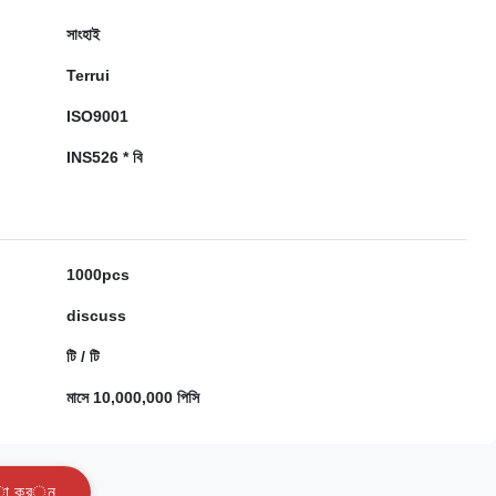
সাংহাই
Terrui
ISO9001
INS526 * বি
1000pcs
discuss
টি / টি
মাসে 10,000,000 পিসি
া
ক
র
ু
ন