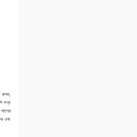
বং কলম,
শি পণ্য
 সালের
কর এবং