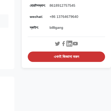
হোয়াটসঅ্যাপ:
8618912757545
wechat:
+86 13764679640
স্কাইপ:
billligang
এখনই জিজ্ঞাসা করুন