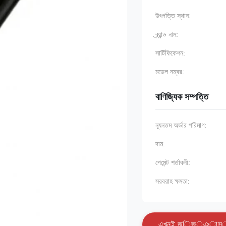
উৎপত্তি স্থান:
ব্র্যান্ড নাম:
সার্টিফিকেশন:
মডেল নম্বর:
বাণিজ্যিক সম্পত্তি
ন্যূনতম অর্ডার পরিমাণ:
দাম:
পেমেন্ট শর্তাবলী:
সরবরাহ ক্ষমতা:
এ
খ
ন
ই
জ
ি
জ
্
ঞ
া
স