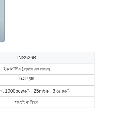
INS526B
ইনসালটিউব (
বৈদ্যুতিক বেড়া নিরোধক)
6.3 গ্রাম
গ, 1000pcs/কার্টন, 25m/রোল, 3 রোল/কার্টন
সাংহাই বা নিংবো