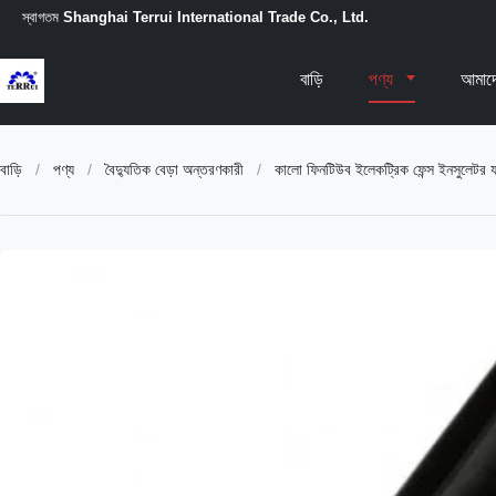
স্বাগতম
Shanghai Terrui International Trade Co., Ltd.
বাড়ি
পণ্য
আমাদে
বাড়ি
/
পণ্য
/
বৈদ্যুতিক বেড়া অন্তরণকারী
/
কালো ফিনটিউব ইলেকট্রিক ফেন্স ইনসুলেটর যা স