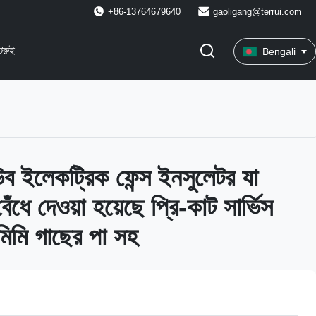
+86-13764679640
gaoligang@terrui.com
েরুই
Bengali
ব ইলেকট্রিক ফেন্স ইনসুলেটর যা
বেঁধে দেওয়া হয়েছে প্রি-কাট সার্ভিস
মিমি গাছের পা সহ