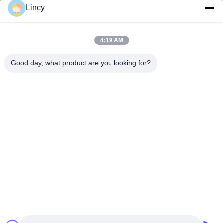
সাংহাই টেরুই ইন্টারন্যাশনাল ট্রেড কোং লিমিটেড ২০০২ সালে প্রতিষ্ঠিত হয়েছিল যা গবাদি
Lincy
পশুর সরঞ্জাম বিকাশ, উত্পাদন এবং বিক্রয়ের ক্ষেত্রে বিশেষীকরণ...
গুরুত্বপূর্ণ সংযোগ
4:19 AM
বাড়ি
পণ্য
আমাদের সম্পর্কে
মান নিয়ন্ত্রণ
Good day, what product are you looking for?
খবর
আমাদের সাথে যোগাযোগ করুন
একটি উদ্ধৃতি অনুরোধ করুন
যোগাযোগ করুন
86-21-64953600
86-21-64953307
gaoligang@terrui.com
কপিরাইট © 2020-2026 Shanghai Terrui International Trade Co., Ltd.. . সমস্ত
অধিকার সংরক্ষিত.