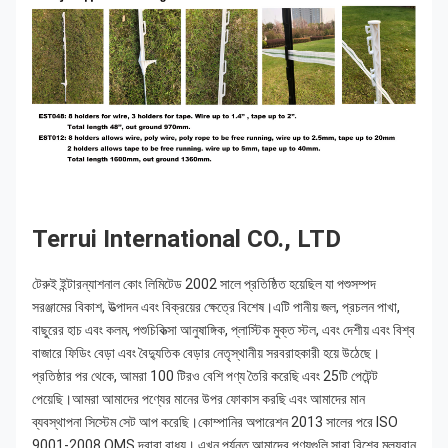
Terrui International CO., LTD
টেরুই ইন্টারন্যাশনাল কোং লিমিটেড 2002 সালে প্রতিষ্ঠিত হয়েছিল যা পশুসম্পদ 
সরঞ্জামের বিকাশ, উত্পাদন এবং বিক্রয়ের ক্ষেত্রে বিশেষ।এটি পানীয় জল, প্রচলন পাখা, 
বাছুরের হাচ এবং কলম, পশুচিকিত্সা আনুষাঙ্গিক, প্লাস্টিক মুক্ত স্টল, এবং দেশীয় এবং বিশ্ব 
বাজারে ফিডিং বেড়া এবং বৈদ্যুতিক বেড়ার নেতৃস্থানীয় সরবরাহকারী হয়ে উঠেছে।
প্রতিষ্ঠার পর থেকে, আমরা 100 টিরও বেশি পণ্য তৈরি করেছি এবং 25টি পেটেন্ট 
পেয়েছি।আমরা আমাদের পণ্যের মানের উপর ফোকাস করছি এবং আমাদের মান 
ব্যবস্থাপনা সিস্টেম সেট আপ করেছি।কোম্পানির অপারেশন 2013 সালের পরে ISO 
9001-2008 QMS দ্বারা বাধ্য। এখন পর্যন্ত আমাদের পণ্যগুলি সারা বিশ্বে মূল্যবান 