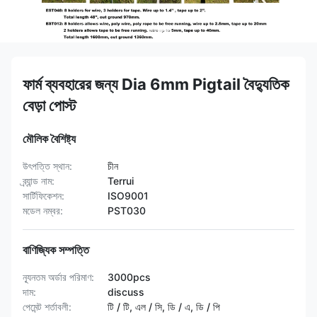
ফার্ম ব্যবহারের জন্য Dia 6mm Pigtail বৈদ্যুতিক
বেড়া পোস্ট
মৌলিক বৈশিষ্ট্য
উৎপত্তি স্থান:
চীন
ব্র্যান্ড নাম:
Terrui
সার্টিফিকেশন:
ISO9001
মডেল নম্বর:
PST030
বাণিজ্যিক সম্পত্তি
ন্যূনতম অর্ডার পরিমাণ:
3000pcs
দাম:
discuss
পেমেন্ট শর্তাবলী:
টি / টি, এল / সি, ডি / এ, ডি / পি