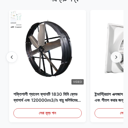
VIDEO
শক্তিশালী প্যানেল ফ্যানটি 1830 মিমি ব্লেড
ইন্ডাস্ট্রিয়াল এক্সজাস ফ্
ব্যাসার্ধ এবং 120000m3/h বায়ু ভলিউমের
এবং শীতল করার জন্য আদ
সাথে ফ্যানের জন্য বিশেষভাবে ডিজাইন করা
হয়েছে
সেরা মূল্য পান
সেরা ম