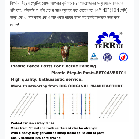
পিগটেল স্ট্রিপ গ্রেজিং পোস্ট আপনার ঘূর্ণনগত চারণ প্রয়োজনের জন্য যেকোন ধরণের 
পলি তার, পলি দড়ি বা পলি টেপের সাথে ব্যবহার করা যেতে পারে।এটি 40" (104 সেমি) 
লম্বা এবং 6 মিমি ব্যাস এবং একটি শক্ত পায়ের নকশা সহ ইনস্টলেশনকে সহজ করে 
তোলে!