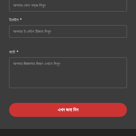
ইমেইল *
বার্তা *
এখন জমা দিন