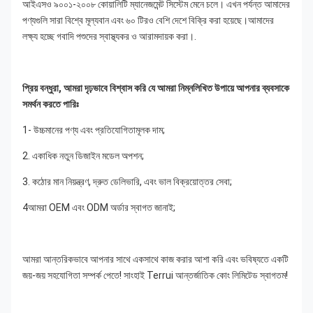
আইএসও ৯০০১-২০০৮ কোয়ালিটি ম্যানেজমেন্ট সিস্টেম মেনে চলে। এখন পর্যন্ত আমাদের 
পণ্যগুলি সারা বিশ্বে মূল্যবান এবং ৬০ টিরও বেশি দেশে বিক্রি করা হয়েছে।আমাদের 
লক্ষ্য হচ্ছে গবাদি পশুদের স্বাস্থ্যকর ও আরামদায়ক করা।.
প্রিয় বন্ধুরা, আমরা দৃঢ়ভাবে বিশ্বাস করি যে আমরা নিম্নলিখিত উপায়ে আপনার ব্যবসাকে 
সমর্থন করতে পারিঃ
1- উচ্চমানের পণ্য এবং প্রতিযোগিতামূলক দাম;
2. একাধিক নতুন ডিজাইন মডেল অপশন;
3. কঠোর মান নিয়ন্ত্রণ, দ্রুত ডেলিভারি, এবং ভাল বিক্রয়োত্তর সেবা;
4আমরা OEM এবং ODM অর্ডার স্বাগত জানাই;
আমরা আন্তরিকভাবে আপনার সাথে একসাথে কাজ করার আশা করি এবং ভবিষ্যতে একটি 
জয়-জয় সহযোগিতা সম্পর্ক পেতে! সাংহাই Terrui আন্তর্জাতিক কোং লিমিটেড স্বাগতম!