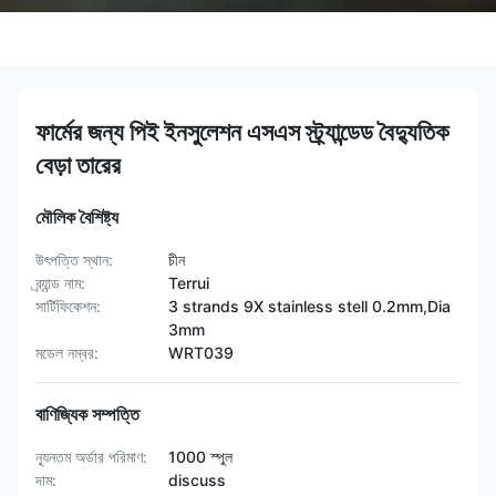
ফার্মের জন্য পিই ইনসুলেশন এসএস স্ট্র্যান্ডেড বৈদ্যুতিক
বেড়া তারের
মৌলিক বৈশিষ্ট্য
উৎপত্তি স্থান:
চীন
ব্র্যান্ড নাম:
Terrui
সার্টিফিকেশন:
3 strands 9X stainless stell 0.2mm,Dia
3mm
মডেল নম্বর:
WRT039
বাণিজ্যিক সম্পত্তি
ন্যূনতম অর্ডার পরিমাণ:
1000 স্পুল
দাম:
discuss