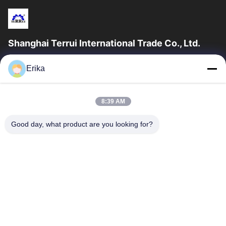
Shanghai Terrui International Trade Co., Ltd.
সাংহাই টেরুই ইন্টারন্যাশনাল ট্রেড কোং লিমিটেড ২০০২ সালে প্রতিষ্ঠিত হয়েছিল যা গবাদি
Erika
পশুর সরঞ্জাম বিকাশ, উত্পাদন এবং বিক্রয়ের ক্ষেত্রে বিশেষীকরণ...
গুরুত্বপূর্ণ সংযোগ
8:39 AM
বাড়ি
পণ্য
আমাদের সম্পর্কে
মান নিয়ন্ত্রণ
Good day, what product are you looking for?
খবর
আমাদের সাথে যোগাযোগ করুন
একটি উদ্ধৃতি অনুরোধ করুন
যোগাযোগ করুন
86-21-64953600
86-21-64953307
gaoligang@terrui.com