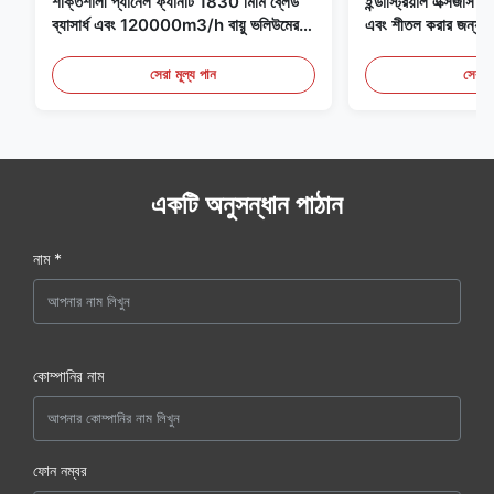
শক্তিশালী প্যানেল ফ্যানটি 1830 মিমি ব্লেড
ইন্ডাস্ট্রিয়াল এক্সজাস ফ্
ব্যাসার্ধ এবং 120000m3/h বায়ু ভলিউমের
এবং শীতল করার জন্য আদ
সাথে ফ্যানের জন্য বিশেষভাবে ডিজাইন করা
হয়েছে
সেরা মূল্য পান
সেরা ম
একটি অনুসন্ধান পাঠান
নাম *
কোম্পানির নাম
ফোন নম্বর