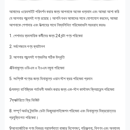
আমাদের ওয়েবসাইট পরিদর্শন করার জন্য আপনাকে অনেক ধন্যবাদ এবং আমরা আশা করি 
যে আপনার পছন্দসই পণ্য রয়েছে। আপনি যখন আমাদের সাথে যোগাযোগ করবেন, আমরা 
আপনাকে পেশাদার এবং উত্সাহের সাথে নিম্নলিখিত পরিষেবাগুলি সরবরাহ করবঃ
1. পেশাদার ব্যবসায়িক কর্মীদের জন্য 24 ঘন্টা পণ্য পরিষেবা
2. সর্বশেষতম পণ্য ক্যাটালগ
3. আপনার পছন্দসই পণ্যগুলির সঠিক উদ্ধৃতি
4বিনামূল্যে ওডিএম ও ইওএম নমুনা পরিষেবা
5. সংশ্লিষ্ট পণ্যের জন্য বিনামূল্যে ওয়ান স্টপ ক্রয় পরিষেবা প্রদান
6সমস্ত বাণিজ্যিক শর্তাবলী সমর্থন করার জন্য এক-স্টপ কাস্টমস ক্লিয়ারেন্স পরিষেবা
7ফ্যাক্টরিতে ফ্রি ভিজিট
8. সম্পূর্ণ অর্ডার ট্র্যাকিং ডেটা ভিজ্যুয়ালাইজেশন পরিষেবা এবং বিনামূল্যে বিক্রয়োত্তর 
প্রযুক্তিগত পরিষেবা।
9আন্তর্জাতিক পণ্য বিক্রয় পরামর্শদাতা বাজার বিশ্লেষণ, পরিকল্পনা, বিপণন এবং অন্যান্য 