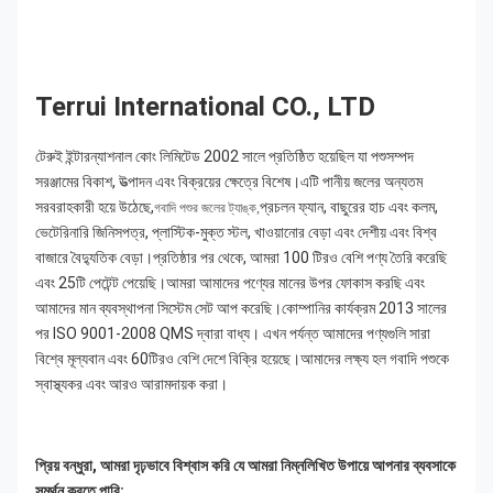
Terrui International CO., LTD
টেরুই ইন্টারন্যাশনাল কোং লিমিটেড 2002 সালে প্রতিষ্ঠিত হয়েছিল যা পশুসম্পদ 
সরঞ্জামের বিকাশ, উত্পাদন এবং বিক্রয়ের ক্ষেত্রে বিশেষ।এটি পানীয় জলের অন্যতম 
সরবরাহকারী হয়ে উঠেছে,
প্রচলন ফ্যান, বাছুরের হাচ এবং কলম, 
গবাদি পশুর জলের ট্যাঙ্ক,
ভেটেরিনারি জিনিসপত্র, প্লাস্টিক-মুক্ত স্টল, খাওয়ানোর বেড়া এবং দেশীয় এবং বিশ্ব 
বাজারে বৈদ্যুতিক বেড়া।প্রতিষ্ঠার পর থেকে, আমরা 100 টিরও বেশি পণ্য তৈরি করেছি 
এবং 25টি পেটেন্ট পেয়েছি।আমরা আমাদের পণ্যের মানের উপর ফোকাস করছি এবং 
আমাদের মান ব্যবস্থাপনা সিস্টেম সেট আপ করেছি।কোম্পানির কার্যক্রম 2013 সালের 
পর ISO 9001-2008 QMS দ্বারা বাধ্য। এখন পর্যন্ত আমাদের পণ্যগুলি সারা 
বিশ্বে মূল্যবান এবং 60টিরও বেশি দেশে বিক্রি হয়েছে।আমাদের লক্ষ্য হল গবাদি পশুকে 
স্বাস্থ্যকর এবং আরও আরামদায়ক করা।
প্রিয় বন্ধুরা, আমরা দৃঢ়ভাবে বিশ্বাস করি যে আমরা নিম্নলিখিত উপায়ে আপনার ব্যবসাকে 
সমর্থন করতে পারি: