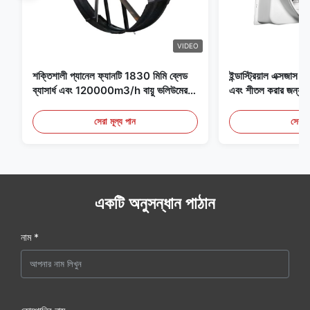
VIDEO
শক্তিশালী প্যানেল ফ্যানটি 1830 মিমি ব্লেড
ইন্ডাস্ট্রিয়াল এক্সজাস ফ্
ব্যাসার্ধ এবং 120000m3/h বায়ু ভলিউমের
এবং শীতল করার জন্য আদ
সাথে ফ্যানের জন্য বিশেষভাবে ডিজাইন করা
হয়েছে
সেরা মূল্য পান
সেরা ম
একটি অনুসন্ধান পাঠান
নাম *