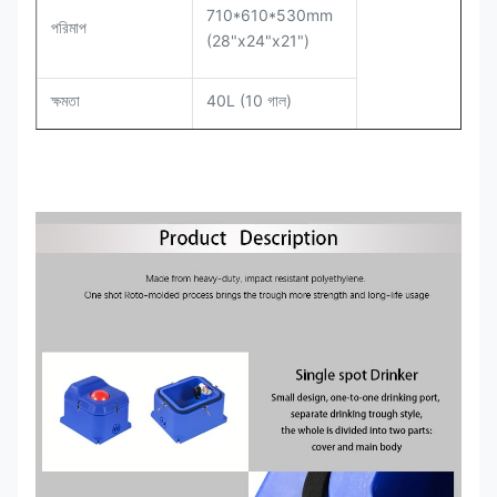
710*610*530mm
পরিমাপ
(28"x24"x21")
ক্ষমতা
40L (10 গাল)
30-50L/মিনিট (8-
ফ্লাক্স রেট
13g/মিনিট)