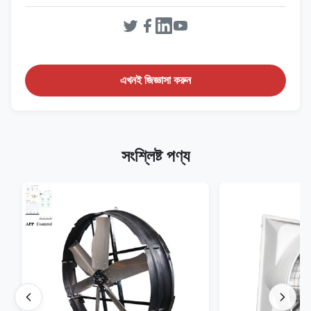
এখনই জিজ্ঞাসা করুন
সংশ্লিষ্ট পণ্য