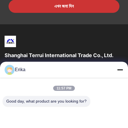
এখন জমা দিন
Shanghai Terrui International Trade Co., Ltd.
সাংহাই টেরুই ইন্টারন্যাশনাল ট্রেড কোং লিমিটেড ২০০২ সালে প্রতিষ্ঠিত হয়েছিল যা গবাদি
Erika
পশুর সরঞ্জাম বিকাশ, উত্পাদন এবং বিক্রয়ের ক্ষেত্রে বিশেষীকরণ...
গুরুত্বপূর্ণ সংযোগ
11:57 PM
বাড়ি
পণ্য
আমাদের সম্পর্কে
মান নিয়ন্ত্রণ
Good day, what product are you looking for?
খবর
আমাদের সাথে যোগাযোগ করুন
একটি উদ্ধৃতি অনুরোধ করুন
যোগাযোগ করুন