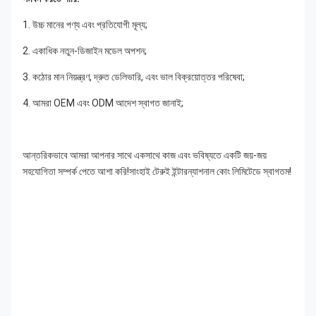
1. উচ্চ মানের পণ্য এবং প্রতিযোগী মূল্য;
2. একাধিক নতুন-ডিজাইন মডেল অপশন;
3. কঠোর মান নিয়ন্ত্রণ, দ্রুত ডেলিভারি, এবং ভাল বিক্রয়োত্তর পরিষেবা;
4. আমরা OEM এবং ODM আদেশ স্বাগত জানাই;
আন্তরিকভাবে আমরা আপনার সাথে একসাথে কাজ এবং ভবিষ্যতে একটি জয়-জয় 
সহযোগিতা সম্পর্ক পেতে আশা করি!সাংহাই টেরুই ইন্টারন্যাশনাল কোং লিমিটেডে স্বাগতম!