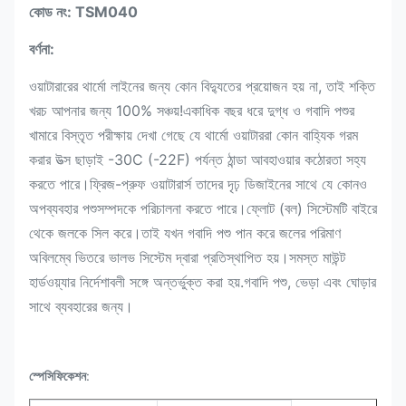
কোড নং: TSM040
বর্ণনা:
ওয়াটারারের থার্মো লাইনের জন্য কোন বিদ্যুতের প্রয়োজন হয় না, তাই শক্তি
খরচ আপনার জন্য 100% সঞ্চয়!একাধিক বছর ধরে দুগ্ধ ও গবাদি পশুর
খামারে বিস্তৃত পরীক্ষায় দেখা গেছে যে থার্মো ওয়াটাররা কোন বাহ্যিক গরম
করার উত্স ছাড়াই -30C (-22F) পর্যন্ত ঠান্ডা আবহাওয়ার কঠোরতা সহ্য
করতে পারে।ফ্রিজ-প্রুফ ওয়াটারার্স তাদের দৃঢ় ডিজাইনের সাথে যে কোনও
অপব্যবহার পশুসম্পদকে পরিচালনা করতে পারে।ফ্লোট (বল) সিস্টেমটি বাইরে
থেকে জলকে সিল করে।তাই যখন গবাদি পশু পান করে জলের পরিমাণ
অবিলম্বে ভিতরে ভালভ সিস্টেম দ্বারা প্রতিস্থাপিত হয়।সমস্ত মাউন্ট
হার্ডওয়্যার নির্দেশাবলী সঙ্গে অন্তর্ভুক্ত করা হয়.গবাদি পশু, ভেড়া এবং ঘোড়ার
সাথে ব্যবহারের জন্য।
স্পেসিফিকেশন
: