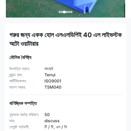
গরুর জন্য একক হোল এলএলডিপিই 40 এল লাইভস্টক
অটো ওয়াটারার
মৌলিক বৈশিষ্ট্য
উৎপত্তি স্থান:
সাংহাই
ব্র্যান্ড নাম:
Terrui
সার্টিফিকেশন:
ISO9001
মডেল নম্বর:
TSM040
বাণিজ্যিক সম্পত্তি
ন্যূনতম অর্ডার পরিমাণ:
50
দাম:
discuss
পেমেন্ট শর্তাবলী:
টি / টি, এল / সি