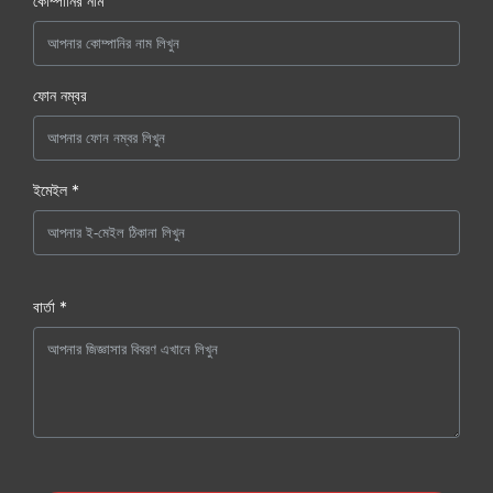
কোম্পানির নাম
ফোন নম্বর
ইমেইল *
বার্তা *