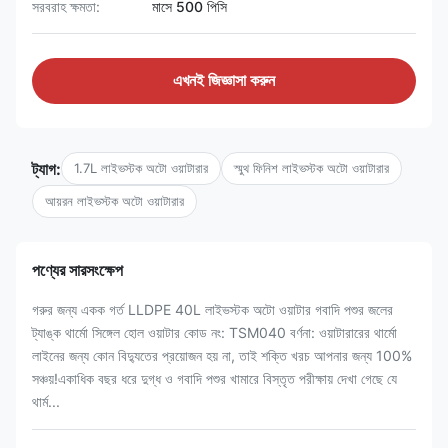
সরবরাহ ক্ষমতা:
মাসে 500 পিসি
এখনই জিজ্ঞাসা করুন
ট্যাগ:
1.7L লাইভস্টক অটো ওয়াটারার
স্মুথ ফিনিশ লাইভস্টক অটো ওয়াটারার
আয়রন লাইভস্টক অটো ওয়াটারার
পণ্যের সারসংক্ষেপ
গরুর জন্য একক গর্ত LLDPE 40L লাইভস্টক অটো ওয়াটার গবাদি পশুর জলের
ট্যাঙ্ক থার্মো সিঙ্গেল হোল ওয়াটার কোড নং: TSM040 বর্ণনা: ওয়াটারারের থার্মো
লাইনের জন্য কোন বিদ্যুতের প্রয়োজন হয় না, তাই শক্তি খরচ আপনার জন্য 100%
সঞ্চয়!একাধিক বছর ধরে দুগ্ধ ও গবাদি পশুর খামারে বিস্তৃত পরীক্ষায় দেখা গেছে যে
থার্ম...