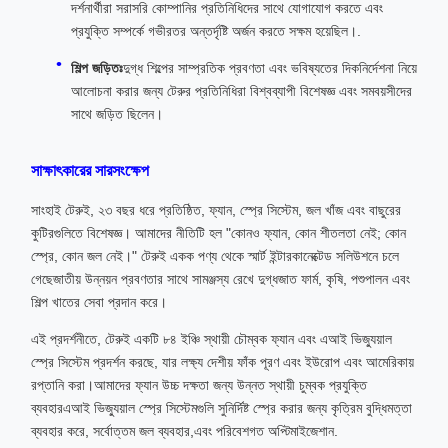
দর্শনার্থীরা সরাসরি কোম্পানির প্রতিনিধিদের সাথে যোগাযোগ করতে এবং
প্রযুক্তি সম্পর্কে গভীরতর অন্তর্দৃষ্টি অর্জন করতে সক্ষম হয়েছিল।.
শিল্প জড়িতঃ
দুগ্ধ শিল্পের সাম্প্রতিক প্রবণতা এবং ভবিষ্যতের দিকনির্দেশনা নিয়ে
আলোচনা করার জন্য টেরুর প্রতিনিধিরা বিশ্বব্যাপী বিশেষজ্ঞ এবং সমবয়সীদের
সাথে জড়িত ছিলেন।
সাক্ষাৎকারের সারসংক্ষেপ
সাংহাই টেরুই, ২৩ বছর ধরে প্রতিষ্ঠিত, ফ্যান, স্প্রে সিস্টেম, জল খাঁজ এবং বাছুরের
কুটিরগুলিতে বিশেষজ্ঞ। আমাদের নীতিটি হল "কোনও ফ্যান, কোন শীতলতা নেই; কোন
স্প্রে, কোন জল নেই।" টেরুই একক পণ্য থেকে স্মার্ট ইন্টারকানেক্টেড সলিউশনে চলে
গেছেজাতীয় উন্নয়ন প্রবণতার সাথে সামঞ্জস্য রেখে দুগ্ধজাত ফার্ম, কৃষি, পশুপালন এবং
শিল্প খাতের সেবা প্রদান করে।
এই প্রদর্শনীতে, টেরুই একটি ৮৪ ইঞ্চি স্থায়ী চৌম্বক ফ্যান এবং এআই ভিজ্যুয়াল
স্প্রে সিস্টেম প্রদর্শন করছে, যার লক্ষ্য দেশীয় ফাঁক পূরণ এবং ইউরোপ এবং আমেরিকায়
রপ্তানি করা।আমাদের ফ্যান উচ্চ দক্ষতা জন্য উন্নত স্থায়ী চুম্বক প্রযুক্তি
ব্যবহারএআই ভিজ্যুয়াল স্প্রে সিস্টেমগুলি সুনির্দিষ্ট স্প্রে করার জন্য কৃত্রিম বুদ্ধিমত্তা
ব্যবহার করে, সর্বোত্তম জল ব্যবহার,এবং পরিবেশগত অপ্টিমাইজেশান.