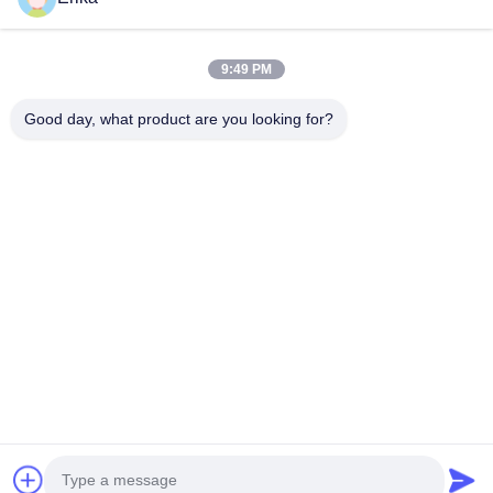
পশুর সরঞ্জাম বিকাশ, উত্পাদন এবং বিক্রয়ের ক্ষেত্রে বিশেষীকরণ...
গুরুত্বপূর্ণ সংযোগ
9:49 PM
বাড়ি
পণ্য
আমাদের সম্পর্কে
মান নিয়ন্ত্রণ
Good day, what product are you looking for?
খবর
আমাদের সাথে যোগাযোগ করুন
একটি উদ্ধৃতি অনুরোধ করুন
যোগাযোগ করুন
86-21-64953600
86-21-64953307
gaoligang@terrui.com
কপিরাইট © 2020-2026 Shanghai Terrui International Trade Co., Ltd.. . সমস্ত
অধিকার সংরক্ষিত.