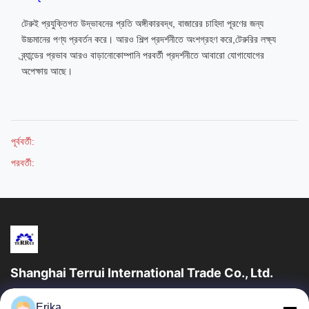
টেরুই প্রযুক্তিগত উদ্ভাবনের প্রতি অঙ্গীকারবদ্ধ, বাজারের চাহিদা পূরণের জন্য
উচ্চমানের পণ্য প্রবর্তন করে। আরও শিল্প প্রদর্শনীতে অংশগ্রহণ করে,টেরুরির লক্ষ্য
ব্র্যান্ডের প্রভাব আরও বাড়ানোকোম্পানি পরবর্তী প্রদর্শনীতে আবারো যোগাযোগের
অপেক্ষায় আছে।
পূর্ববর্তী:
পরবর্তী:
Shanghai Terrui International Trade Co., Ltd.
সাংহাই টেরুই ইন্টারন্যাশনাল ট্রেড কোং লিমিটেড ২০০২ সালে প্রতিষ্ঠিত হয়েছিল যা গবাদি
Erika