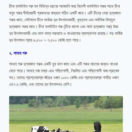
চীনা হলস্টাইন গরু হল বিভিন্ন ধরণের আমদানি করা বিদেশী হলস্টাইন গরুর সাথে চীনা
হলুদ গরুর দীর্ঘমেয়াদী প্রজননের মাধ্যমে গঠিত একটি জাত। এটি চীনের সেরা দুগ্ধজাত
গরুর জাত, সেইসাথে চীনে সর্বোচ্চ দুধ উৎপাদনকারী, বৃহত্তম এবং সর্বাধিক বিস্তৃত
দুগ্ধজাত গরুর জাত। চীনা হলস্টাইন গরু (চীনা কালো এবং সাদা দুগ্ধজাত গরু) উচ্চ
দুধ উৎপাদনকারী এবং ভাল খাদ্য সরবরাহ ও খাওয়ানোর ব্যবস্থাপনা রয়েছে। গড় বার্ষিক
দুধ উৎপাদন প্রায় ৬,৫০০ ~ ৭,৫০০ কেজি হতে পারে।
২. সানহে গরু
সানহে গরু দুগ্ধজাত গরুর একটি খুব ভাল জাত এবং এটি গরুর মাংসের জন্যও খাওয়া
যেতে পারে। সানহে গরু লম্বা এবং শক্তিশালী, নিয়মিত এবং শক্তিশালী অঙ্গ-প্রত্যঙ্গ
সহ। তাদের প্রাপ্তবয়স্ক ষাঁড়ের ওজন ১০৫০ কেজি এবং প্রাপ্তবয়স্ক গাভীর ওজন
৫৪৭.৯ কেজি, এবং তাদের দুধ উৎপাদনও বেশি।