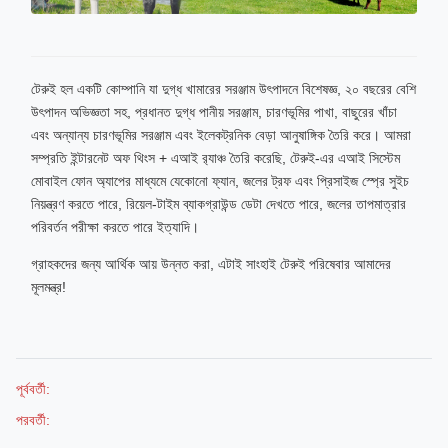
টেরুই হল একটি কোম্পানি যা দুগ্ধ খামারের সরঞ্জাম উৎপাদনে বিশেষজ্ঞ, ২০ বছরের বেশি
উৎপাদন অভিজ্ঞতা সহ, প্রধানত দুগ্ধ পানীয় সরঞ্জাম, চারণভূমির পাখা, বাছুরের খাঁচা
এবং অন্যান্য চারণভূমির সরঞ্জাম এবং ইলেকট্রনিক বেড়া আনুষাঙ্গিক তৈরি করে। আমরা
সম্প্রতি ইন্টারনেট অফ থিংস + এআই র‍্যাঞ্চ তৈরি করেছি, টেরুই-এর এআই সিস্টেম
মোবাইল ফোন অ্যাপের মাধ্যমে যেকোনো ফ্যান, জলের ট্রফ এবং প্রিসাইজ স্প্রে সুইচ
নিয়ন্ত্রণ করতে পারে, রিয়েল-টাইম ব্যাকগ্রাউন্ড ডেটা দেখতে পারে, জলের তাপমাত্রার
পরিবর্তন পরীক্ষা করতে পারে ইত্যাদি।
গ্রাহকদের জন্য আর্থিক আয় উন্নত করা, এটাই সাংহাই টেরুই পরিষেবার আমাদের
মূলমন্ত্র!
পূর্ববর্তী:
পরবর্তী: