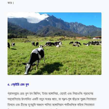
করে।
৫. প্রেইরি রেড বুল
গ্রাসল্যান্ড রেড বুল হল জিলিন, ইনার মঙ্গোলিয়া, হেবেই এবং লিয়াওনিং প্রদেশের
সহযোগিতায় উৎপাদিত একটি নতুন সংকর জাত, যা স্বল্প-শৃঙ্গ ষাঁড়কে পুরুষ পিতামাতা
হিসাবে এবং চীনের তৃণভূমি অঞ্চলে পালিত মঙ্গোলিয়ান গাভীগুলিকে মহিলা পিতামাতা