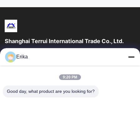
Shanghai Terrui International Trade Co., Ltd.
সাংহাই টেরুই ইন্টারন্যাশনাল ট্রেড কোং লিমিটেড ২০০২ সালে প্রতিষ্ঠিত হয়েছিল যা গবাদি
Erika
পশুর সরঞ্জাম বিকাশ, উত্পাদন এবং বিক্রয়ের ক্ষেত্রে বিশেষীকরণ...
গুরুত্বপূর্ণ সংযোগ
9:20 PM
বাড়ি
পণ্য
আমাদের সম্পর্কে
মান নিয়ন্ত্রণ
Good day, what product are you looking for?
খবর
আমাদের সাথে যোগাযোগ করুন
একটি উদ্ধৃতি অনুরোধ করুন
যোগাযোগ করুন
86-21-64953600
86-21-64953307