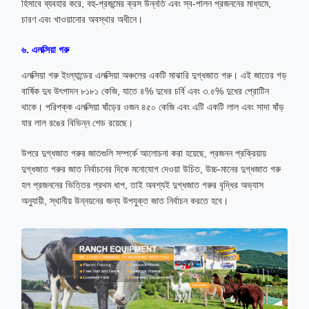
হিসাবে ব্যবহার করে, বহু-প্রজন্মের ক্রস উন্নতি এবং স্ব-পালন প্রজননের মাধ্যমে,
চারণ এবং খাওয়ানোর অবস্থার অধীনে।
৬. এলক্সিয়া গরু
এলক্সিয়া গরু ইংল্যান্ডের এলক্সিয়া অঞ্চলের একটি মাঝারি দুগ্ধজাত গরু। এই জাতের গড়
বার্ষিক দুধ উৎপাদন ৮১৮১ কেজি, যাতে ৪% দুধের চর্বি এবং ৩.৫% দুধের প্রোটিন
থাকে। পরিপক্ক এলক্সিয়া ষাঁড়ের ওজন ৪৫০ কেজি এবং এটি একটি লাল এবং সাদা ষাঁড়
যার লাল রঙের বিভিন্ন শেড রয়েছে।
উপরে দুগ্ধজাত গরুর জাতগুলি সম্পর্কে আলোচনা করা হয়েছে, প্রজনন প্রক্রিয়ায়
দুগ্ধজাত গরুর জাত নির্বাচনের দিকে মনোযোগ দেওয়া উচিত, উচ্চ-মানের দুগ্ধজাত গরু
হল প্রজননের ভিত্তির প্রথম ধাপ, তাই অবশ্যই দুগ্ধজাত গরুর বৃদ্ধির অভ্যাস
অনুযায়ী, স্থানীয় উন্নয়নের জন্য উপযুক্ত জাত নির্বাচন করতে হবে।