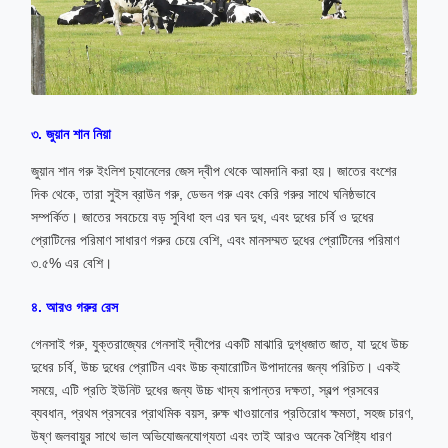
৩. জুয়ান শান নিয়া
জুয়ান শান গরু ইংলিশ চ্যানেলের জেস দ্বীপ থেকে আমদানি করা হয়। জাতের বংশের
দিক থেকে, তারা সুইস ব্রাউন গরু, ডেভন গরু এবং কেরি গরুর সাথে ঘনিষ্ঠভাবে
সম্পর্কিত। জাতের সবচেয়ে বড় সুবিধা হল এর ঘন দুধ, এবং দুধের চর্বি ও দুধের
প্রোটিনের পরিমাণ সাধারণ গরুর চেয়ে বেশি, এবং মানসম্মত দুধের প্রোটিনের পরিমাণ
৩.৫% এর বেশি।
৪. আরও গরুর রেস
গেনসাই গরু, যুক্তরাজ্যের গেনসাই দ্বীপের একটি মাঝারি দুগ্ধজাত জাত, যা দুধে উচ্চ
দুধের চর্বি, উচ্চ দুধের প্রোটিন এবং উচ্চ ক্যারোটিন উপাদানের জন্য পরিচিত। একই
সময়ে, এটি প্রতি ইউনিট দুধের জন্য উচ্চ খাদ্য রূপান্তর দক্ষতা, স্বল্প প্রসবের
ব্যবধান, প্রথম প্রসবের প্রাথমিক বয়স, রুক্ষ খাওয়ানোর প্রতিরোধ ক্ষমতা, সহজ চারণ,
উষ্ণ জলবায়ুর সাথে ভাল অভিযোজনযোগ্যতা এবং তাই আরও অনেক বৈশিষ্ট্য ধারণ