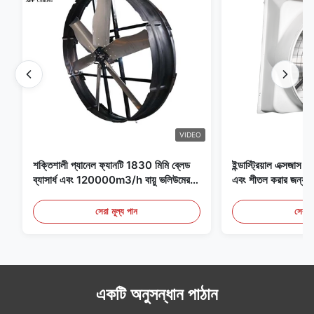
VIDEO
শক্তিশালী প্যানেল ফ্যানটি 1830 মিমি ব্লেড
ইন্ডাস্ট্রিয়াল এক্সজাস ফ্
ব্যাসার্ধ এবং 120000m3/h বায়ু ভলিউমের
এবং শীতল করার জন্য আদ
সাথে ফ্যানের জন্য বিশেষভাবে ডিজাইন করা
হয়েছে
সেরা মূল্য পান
সেরা ম
একটি অনুসন্ধান পাঠান