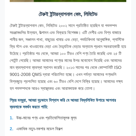
টেরুই ইন্টারন্যাশনাল কোং, লিমিটেড
টেরুই ইন্টারন্যাশনাল কোং, লিমিটেড ২০০২ সালে প্রতিষ্ঠিত হয়েছিল যা পশুসম্পদ
সরঞ্জামগুলির উন্নয়ন, উত্পাদন এবং বিক্রয়ে বিশেষজ্ঞ। এটি দেশীয় এবং বিশ্ব বাজারে
পানীয় জল, সঞ্চালন পাখা, বাছুরের খামার এবং বেড়া, পশুচিকিৎসা আনুষাঙ্গিক, প্লাস্টিক
ফ্রি স্টল এবং খাওয়ানোর বেড়া এবং বৈদ্যুতিক বেড়ার অন্যতম প্রধান সরবরাহকারী হয়ে
উঠেছে। প্রতিষ্ঠার পর থেকে, আমরা ১০০ টিরও বেশি পণ্য তৈরি করেছি এবং ২৫ টি
পেটেন্ট পেয়েছি। আমরা আমাদের পণ্যের মানের উপর মনোযোগ দিয়েছি এবং আমাদের
মান ব্যবস্থাপনা ব্যবস্থা স্থাপন করেছি। ২০১৩ সালের পর থেকে কোম্পানিটি ISO
9001-2008 QMS দ্বারা পরিচালিত হচ্ছে। এখন পর্যন্ত আমাদের পণ্যগুলি
বিশ্বজুড়ে প্রশংসিত হয়েছে এবং ৬০ টিরও বেশি দেশে বিক্রি হয়েছে। আমাদের লক্ষ্য
হল পশুসম্পদকে আরও স্বাস্থ্যকর এবং আরামদায়ক করে তোলা।
প্রিয় বন্ধুরা, আমরা দৃঢ়ভাবে বিশ্বাস করি যে আমরা নিম্নলিখিত উপায়ে আপনার
ব্যবসাকে সমর্থন করতে পারি:
উচ্চ-মানের পণ্য এবং প্রতিযোগিতামূলক মূল্য
একাধিক নতুন-নকশার মডেল বিকল্প