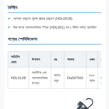
বৈশিষ্ট্য
প্রশস্ত হ্যান্ডেল সুরক্ষা ফ্ল্যাঞ্জ হ্যান্ডেল (HDL001B)
উচ্চ মানের গ্যালভানাইজড স্প্রিং (HDL051) সহ ৫ মিটার পর্যন্ত প্রসারিত
পণ্যের স্পেসিফিকেশন
আইটেম
উপাদান
রঙ
আকার
ওজন
প্যাকে
কোড
প্লাস্টিক এবং
২০
কালো,
৪৯৫
HDL012B
গ্যালভানাইজড
Dia50*550
পিস/
হলুদ
গ্রাম
ইস্পাত
কার্টন