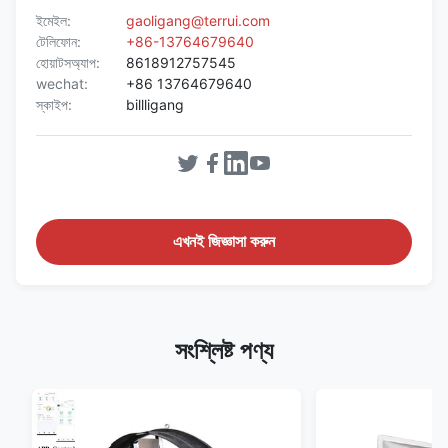
ইমেইল:
gaoligang@terrui.com
টেলিফোন:
+86-13764679640
হোয়াটসঅ্যাপ:
8618912757545
wechat:
+86 13764679640
স্কাইপ:
billligang
এখনই জিজ্ঞাসা করুন
সংশ্লিষ্ট পণ্য