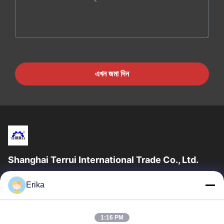
এখন জমা দিন
Shanghai Terrui International Trade Co., Ltd.
সাংহাই টেরুই ইন্টারন্যাশনাল ট্রেড কোং লিমিটেড ২০০২ সালে প্রতিষ্ঠিত হয়েছিল যা গবাদি
Erika
পশুর সরঞ্জাম বিকাশ, উত্পাদন এবং বিক্রয়ের ক্ষেত্রে বিশেষীকরণ...
গুরুত্বপূর্ণ সংযোগ
1:16 PM
বাড়ি
পণ্য