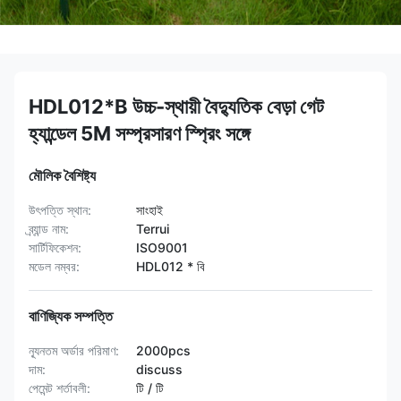
HDL012*B উচ্চ-স্থায়ী বৈদ্যুতিক বেড়া গেট
হ্যান্ডেল 5M সম্প্রসারণ স্প্রিং সঙ্গে
মৌলিক বৈশিষ্ট্য
উৎপত্তি স্থান:
সাংহাই
ব্র্যান্ড নাম:
Terrui
সার্টিফিকেশন:
ISO9001
মডেল নম্বর:
HDL012 * বি
বাণিজ্যিক সম্পত্তি
ন্যূনতম অর্ডার পরিমাণ:
2000pcs
দাম:
discuss
পেমেন্ট শর্তাবলী:
টি / টি