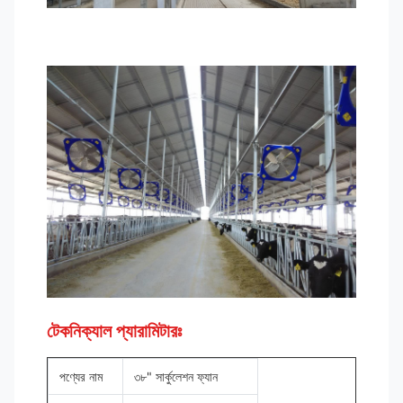
টেকনিক্যাল প্যারামিটারঃ
পণ্যের নাম
৩৮" সার্কুলেশন ফ্যান