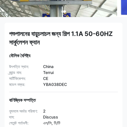
পশুপালনের বায়ুচলাচল জন্য শিল্প 1.1A 50-60HZ
সার্কুলেশন ফ্যান
মৌলিক বৈশিষ্ট্য
উৎপত্তি স্থান:
China
ব্র্যান্ড নাম:
Terrui
সার্টিফিকেশন:
CE
মডেল নম্বর:
YBA038DEC
বাণিজ্যিক সম্পত্তি
ন্যূনতম অর্ডার পরিমাণ:
2
দাম:
Discuss
পেমেন্ট শর্তাবলী:
এল/সি, টি/টি