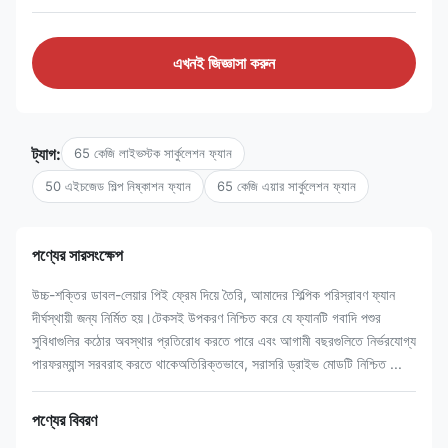
এখনই জিজ্ঞাসা করুন
ট্যাগ:
65 কেজি লাইভস্টক সার্কুলেশন ফ্যান
50 এইচজেড শিল্প নিষ্কাশন ফ্যান
65 কেজি এয়ার সার্কুলেশন ফ্যান
পণ্যের সারসংক্ষেপ
উচ্চ-শক্তির ডাবল-লেয়ার পিই ফ্রেম দিয়ে তৈরি, আমাদের শিল্পিক পরিস্রাবণ ফ্যান
দীর্ঘস্থায়ী জন্য নির্মিত হয়।টেকসই উপকরণ নিশ্চিত করে যে ফ্যানটি গবাদি পশুর
সুবিধাগুলির কঠোর অবস্থার প্রতিরোধ করতে পারে এবং আগামী বছরগুলিতে নির্ভরযোগ্য
পারফরম্যান্স সরবরাহ করতে থাকেঅতিরিক্তভাবে, সরাসরি ড্রাইভ মোডটি নিশ্চিত ...
পণ্যের বিবরণ