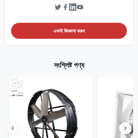
এখনই জিজ্ঞাসা করুন
সংশ্লিষ্ট পণ্য