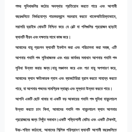
পশুর সুবিধাগুলির কঠোর অবস্থার প্রতিরোধ করতে পারে এবং আগামী
বছরগুলিতে নির্ভরযোগ্য পারফরম্যান্স সরবরাহ করতে থাকেঅতিরিক্তভাবে,
সরাসরি ড্রাইভ মোডটি নিশ্চিত করে যে বেল্ট বা পলিগুলির প্রয়োজন ছাড়াই
ফ্যানটি নীরব এবং দক্ষতার সাথে কাজ করে।
আমাদের বায়ু প্রচলন ফ্যানটি ইনস্টল করা এবং পরিচালনা করা সহজ, এটি
আপনার গবাদি পশু সুবিধাজনক এবং খরচ কার্যকর সমাধান আপনার গবাদি পশু
সুবিধা উন্নত করার জন্য।বায়ু সঞ্চালন করে এবং পচা বায়ু অপসারণ করে,
আমাদের ফ্যান ক্ষতিকারক গ্যাস এবং ব্যাকটেরিয়া হ্রাস করতে সাহায্য করতে
পারে, যা আপনার পশুদের সামগ্রিক স্বাস্থ্য এবং সুস্থতা উন্নত করতে পারে।
আপনি একটি ছোট খামার বা একটি বড় আকারের গবাদি পশু সুবিধা বায়ুচলাচল
উন্নত করতে চান কিনা, আমাদের গবাদি পশু বায়ুচলাচল ফ্যান আপনার
প্রয়োজনের জন্য নিখুঁত সমাধান।একটি শক্তিশালী মোটর এবং একটি টেকসই,
উচ্চ-শক্তি কাঠামো, আমাদের শিল্পিক পরিস্রাবণ ফ্যানটি আগামী বছরগুলিতে