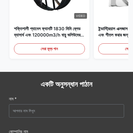
VIDEO
শক্তিশালী প্যানেল ফ্যানটি 1830 মিমি ব্লেড
ইন্ডাস্ট্রিয়াল এক্সজাস ফ্
ব্যাসার্ধ এবং 120000m3/h বায়ু ভলিউমের
এবং শীতল করার জন্য আদ
সাথে ফ্যানের জন্য বিশেষভাবে ডিজাইন করা
হয়েছে
সেরা মূল্য পান
সেরা ম
একটি অনুসন্ধান পাঠান
নাম *
কোম্পানির নাম