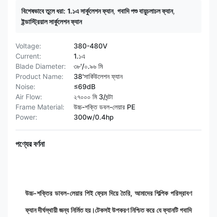
বিশেষভাবে তুলে ধরা:
1.১এ সার্কুলেশন ফ্যান
,
গবাদি পশু বায়ুচলাচল ফ্যান
,
ইন্ডাস্ট্রিয়াল সার্কুলেশন ফ্যান
Voltage:
380-480V
Current:
1.১এ
Blade Diameter:
৩৮'/০.৯৬ মি
Product Name:
38'সার্কিউলেশন ফ্যান
Noise:
≤69dB
Air Flow:
২৭০০০ মি 3/ঘন্টা
Frame Material:
উচ্চ-শক্তি ডবল-লেয়ার PE
Power:
300w/0.4hp
পণ্যের বর্ণনা
উচ্চ-শক্তির ডাবল-লেয়ার পিই ফ্রেম দিয়ে তৈরি, আমাদের শিল্পিক পরিস্রাবণ
ফ্যান দীর্ঘস্থায়ী জন্য নির্মিত হয়।টেকসই উপকরণ নিশ্চিত করে যে ফ্যানটি গবাদি