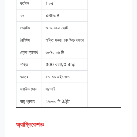
বর্তমান
1.১এ
শব্দ
≤69dB
ভোল্টেজ
৩৮০-৪৮০ ভোল্ট
বৈশিষ্ট্য
শক্তি সঞ্চয় এবং উচ্চ দক্ষতা
ব্লেড ব্যাসার্ধ
৩৮'/০.৯৬ মি
শক্তি
300 ওয়াট/0.4hp
ঘনত্ব
৫০-৬০ এইচজেড
ড্রাইভ মোড
সরাসরি
বায়ু প্রবাহ
২৭০০০ মি 3/ঘন্টা
অ্যাপ্লিকেশনঃ