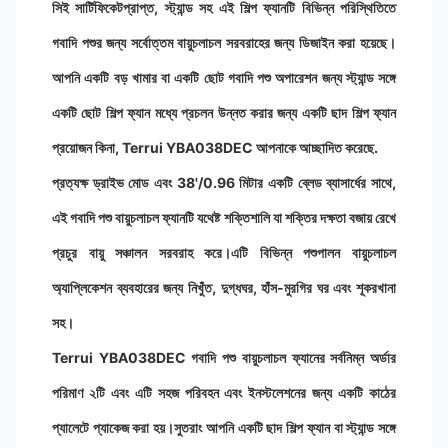
সিই সার্টিফিকেটপ্রাপ্ত, স্ট্যান্ড সহ এই শিল্প ফ্যানটি বিভিন্ন পরিস্থিতিতে
গবাদি পশুর জন্য সর্বোত্তম বায়ুচলাচল সরবরাহের জন্য ডিজাইন করা হয়েছে।
আপনি একটি বড় খামার বা একটি ছোট গবাদি পশু অপারেশন জন্য স্ট্যান্ড সঙ্গে
একটি ছোট শিল্প ফ্যান মধ্যে প্রচলন উন্নত করার জন্য একটি ছাদ শিল্প ফ্যান
প্রয়োজন কিনা, Terrui YBA038DEC আপনাকে আচ্ছাদিত করেছে.
প্রত্যক্ষ ড্রাইভ মোড এবং 38'/0.96 মিটার একটি ব্লেড ব্যাসার্ধের সাথে,
এই গবাদি পশু বায়ুচলাচল ফ্যানটি যথেষ্ট শক্তিশালি যা শক্তির দক্ষতা বজায় রেখে
প্রচুর বায়ু সঞ্চালন সরবরাহ করে।এটি বিভিন্ন পশুপালন বায়ুচলাচল
অ্যাপ্লিকেশন ব্যবহারের জন্য নিখুঁত, দুগ্ধঘর, হাঁস-মুরগির ঘর এবং শূকরখানা
সহ।
Terrui YBA038DEC গবাদি পশু বায়ুচলাচল ফ্যানের সর্বনিম্ন অর্ডার
পরিমাণ ২টি এবং এটি সহজ পরিবহন এবং ইনস্টলেশনের জন্য একটি কাঠের
প্যালেটে প্যাকেজ করা হয়।সুতরাং আপনি একটি ছাদ শিল্প ফ্যান বা স্ট্যান্ড সঙ্গে