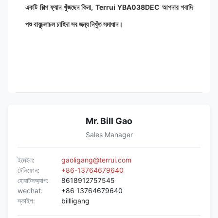
একটি শিল্প ফ্যান খুঁজছেন কিনা, Terrui YBA038DEC আপনার গবাদি
পশু বায়ুচলাচল চাহিদা সব জন্য নিখুঁত সমাধান।
Mr. Bill Gao
Sales Manager
ইমেইল:
gaoligang@terrui.com
টেলিফোন:
+86-13764679640
হোয়াটসঅ্যাপ:
8618912757545
wechat:
+86 13764679640
স্কাইপ:
billligang